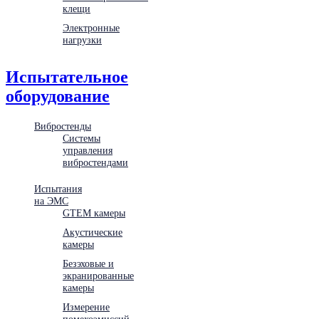
клещи
Электронные
нагрузки
Испытательное
оборудование
Вибростенды
Системы
управления
вибростендами
Испытания
на ЭМС
GTEM камеры
Акустические
камеры
Безэховые и
экранированные
камеры
Измерение
помехоэмиссий