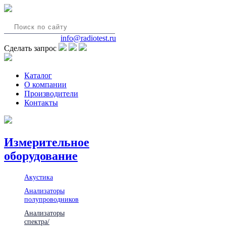
8(495)580-85-38
info@radiotest.ru
Сделать запрос
Каталог
О компании
Производители
Контакты
Измерительное
оборудование
Акустика
Анализаторы
полупроводников
Анализаторы
спектра/