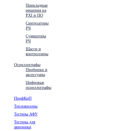
Прикладные
решения на
PXI и ПО
Синтезаторы
РЧ
Сумматоры
РЧ
Шасси и
контроллеры
Осциллографы
Пробники и
аксессуары
Цифровые
осциллографы
ПрофКиП
Тепловизоры
Тестеры АФУ
Тестеры для
авионики