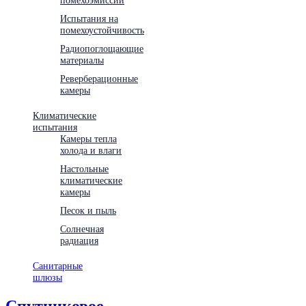
Испытания на
помехоустойчивость
Радиопоглощающие
материалы
Реверберационные
камеры
Климатические
испытания
Камеры тепла
холода и влаги
Настольные
климатические
камеры
Песок и пыль
Солнечная
радиация
Санитарные
шлюзы
Спутниковое