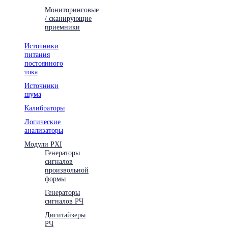
Мониторинговые
/ сканирующие
приемники
Источники
питания
постоянного
тока
Источники
шума
Калибраторы
Логические
анализаторы
Модули PXI
Генераторы
сигналов
произвольной
формы
Генераторы
сигналов РЧ
Дигитайзеры
РЧ