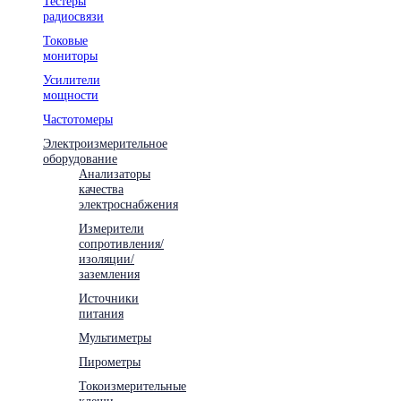
Тестеры
радиосвязи
Токовые
мониторы
Усилители
мощности
Частотомеры
Электроизмерительное
оборудование
Анализаторы
качества
электроснабжения
Измерители
сопротивления/
изоляции/
заземления
Источники
питания
Мультиметры
Пирометры
Токоизмерительные
клещи