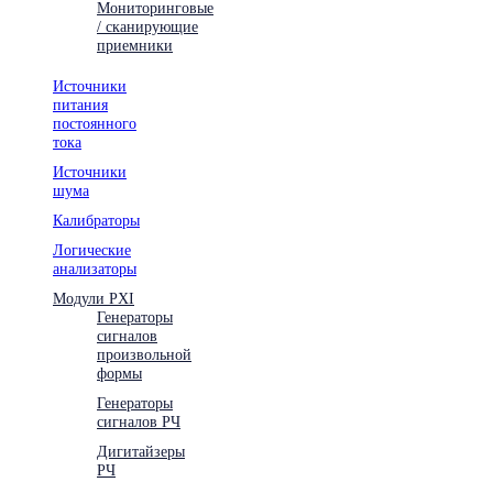
Мониторинговые
/ сканирующие
приемники
Источники
питания
постоянного
тока
Источники
шума
Калибраторы
Логические
анализаторы
Модули PXI
Генераторы
сигналов
произвольной
формы
Генераторы
сигналов РЧ
Дигитайзеры
РЧ