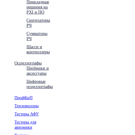
Прикладные
решения на
PXI и ПО
Синтезаторы
РЧ
Сумматоры
РЧ
Шасси и
контроллеры
Осциллографы
Пробники и
аксессуары
Цифровые
осциллографы
ПрофКиП
Тепловизоры
Тестеры АФУ
Тестеры для
авионики