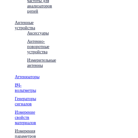
частоты для
анализаторов
цепей
Антенные
устройства
Аксессуары
Антенно-
поворотные
устройства
Измерительные
антенны
Аттенюаторы
ВЧ-
вольтметры
Генераторы
сигналов
Измерение
свойств
материалов
Измерения
параметров