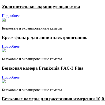
Уплотнительная экранирующая сетка
Подробнее
Безэховые и экранированные камеры
Epcos фильтр для линий электропитания.
Подробнее
Безэховые и экранированные камеры
Безэховая камера Frankonia FAC-3 Plus
Подробнее
Безэховые и экранированные камеры
Безэховые камеры для расстояния измерения 10,