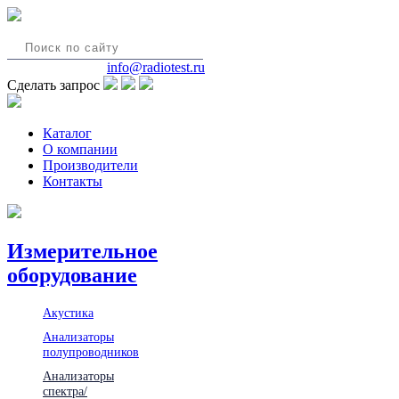
8(495)580-85-38
info@radiotest.ru
Сделать запрос
Каталог
О компании
Производители
Контакты
Измерительное
оборудование
Акустика
Анализаторы
полупроводников
Анализаторы
спектра/