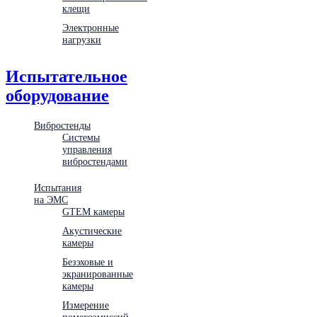
клещи
Электронные
нагрузки
Испытательное
оборудование
Вибростенды
Системы
управления
вибростендами
Испытания
на ЭМС
GTEM камеры
Акустические
камеры
Безэховые и
экранированные
камеры
Измерение
помехоэмиссий