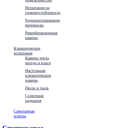
Испытания на
помехоустойчивость
Радиопоглощающие
материалы
Реверберационные
камеры
Климатические
испытания
Камеры тепла
холода и влаги
Настольные
климатические
камеры
Песок и пыль
Солнечная
радиация
Санитарные
шлюзы
Спутниковое