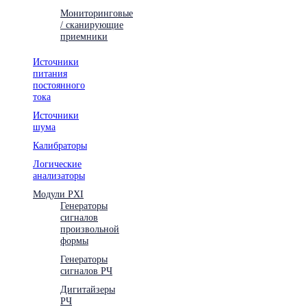
Мониторинговые
/ сканирующие
приемники
Источники
питания
постоянного
тока
Источники
шума
Калибраторы
Логические
анализаторы
Модули PXI
Генераторы
сигналов
произвольной
формы
Генераторы
сигналов РЧ
Дигитайзеры
РЧ