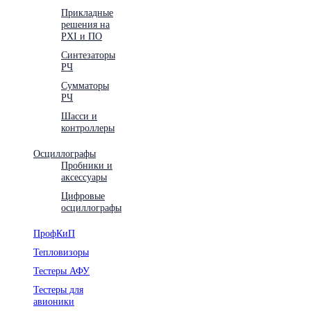
Прикладные
решения на
PXI и ПО
Синтезаторы
РЧ
Сумматоры
РЧ
Шасси и
контроллеры
Осциллографы
Пробники и
аксессуары
Цифровые
осциллографы
ПрофКиП
Тепловизоры
Тестеры АФУ
Тестеры для
авионики