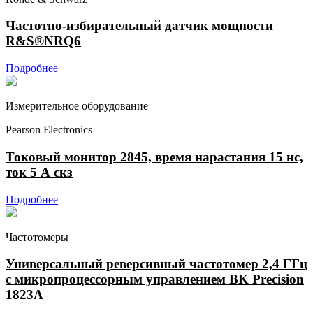
Частотно-избирательный датчик мощности
R&S®NRQ6
Подробнее
Измерительное оборудование
Pearson Electronics
Токовый монитор 2845, время нарастания 15 нс,
ток 5 А скз
Подробнее
Частотомеры
Универсальный реверсивный частотомер 2,4 ГГц
с микропроцессорным управлением BK Precision
1823A