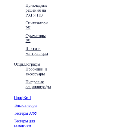
Прикладные
решения на
PXI и ПО
Синтезаторы
РЧ
Сумматоры
РЧ
Шасси и
контроллеры
Осциллографы
Пробники и
аксессуары
Цифровые
осциллографы
ПрофКиП
Тепловизоры
Тестеры АФУ
Тестеры для
авионики