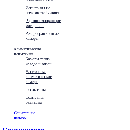
Испытания на
помехоустойчивость
Радиопоглощающие
материалы
Реверберационные
камеры
Климатические
испытания
Камеры тепла
холода и влаги
Настольные
климатические
камеры
Песок и пыль
Солнечная
радиация
Санитарные
шлюзы
Спутниковое