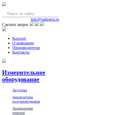
8(495)580-85-38
info@radiotest.ru
Сделать запрос
Каталог
О компании
Производители
Контакты
Измерительное
оборудование
Акустика
Анализаторы
полупроводников
Анализаторы
спектра/