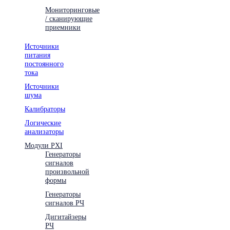
Мониторинговые
/ сканирующие
приемники
Источники
питания
постоянного
тока
Источники
шума
Калибраторы
Логические
анализаторы
Модули PXI
Генераторы
сигналов
произвольной
формы
Генераторы
сигналов РЧ
Дигитайзеры
РЧ