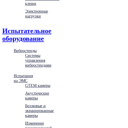
клещи
Электронные
нагрузки
Испытательное
оборудование
Вибростенды
Системы
управления
вибростендами
Испытания
на ЭМС
GTEM камеры
Акустические
камеры
Безэховые и
экранированные
камеры
Измерение
помехоэмиссий