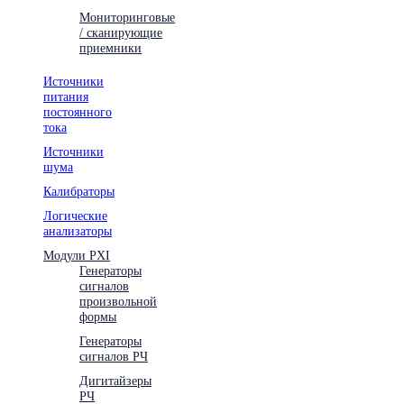
Мониторинговые
/ сканирующие
приемники
Источники
питания
постоянного
тока
Источники
шума
Калибраторы
Логические
анализаторы
Модули PXI
Генераторы
сигналов
произвольной
формы
Генераторы
сигналов РЧ
Дигитайзеры
РЧ