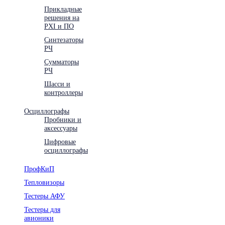
Прикладные
решения на
PXI и ПО
Синтезаторы
РЧ
Сумматоры
РЧ
Шасси и
контроллеры
Осциллографы
Пробники и
аксессуары
Цифровые
осциллографы
ПрофКиП
Тепловизоры
Тестеры АФУ
Тестеры для
авионики