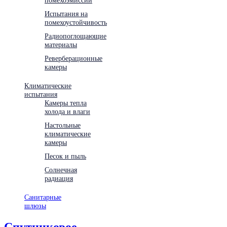
Испытания на
помехоустойчивость
Радиопоглощающие
материалы
Реверберационные
камеры
Климатические
испытания
Камеры тепла
холода и влаги
Настольные
климатические
камеры
Песок и пыль
Солнечная
радиация
Санитарные
шлюзы
Спутниковое