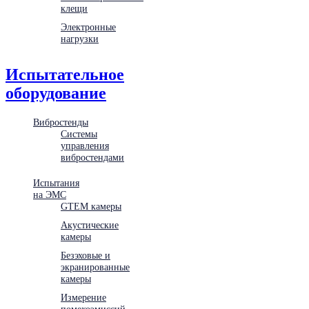
клещи
Электронные
нагрузки
Испытательное
оборудование
Вибростенды
Системы
управления
вибростендами
Испытания
на ЭМС
GTEM камеры
Акустические
камеры
Безэховые и
экранированные
камеры
Измерение
помехоэмиссий