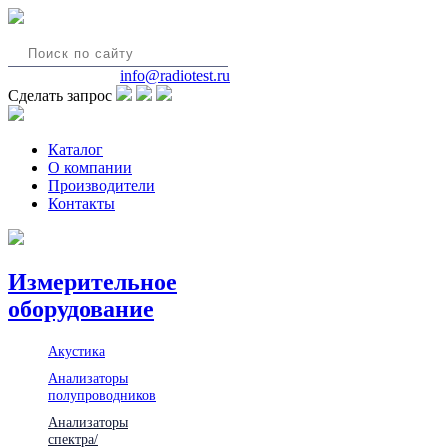
8(495)580-85-38
info@radiotest.ru
Сделать запрос
Каталог
О компании
Производители
Контакты
Измерительное
оборудование
Акустика
Анализаторы
полупроводников
Анализаторы
спектра/