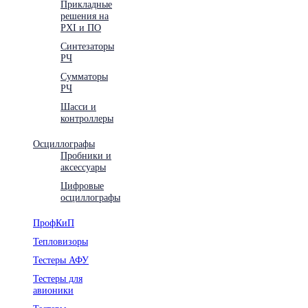
Прикладные
решения на
PXI и ПО
Синтезаторы
РЧ
Сумматоры
РЧ
Шасси и
контроллеры
Осциллографы
Пробники и
аксессуары
Цифровые
осциллографы
ПрофКиП
Тепловизоры
Тестеры АФУ
Тестеры для
авионики