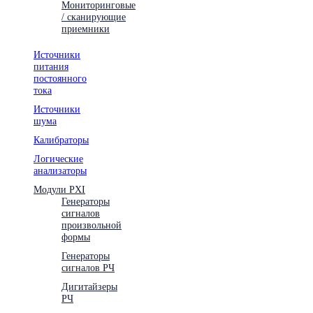
Мониторинговые
/ сканирующие
приемники
Источники
питания
постоянного
тока
Источники
шума
Калибраторы
Логические
анализаторы
Модули PXI
Генераторы
сигналов
произвольной
формы
Генераторы
сигналов РЧ
Дигитайзеры
РЧ