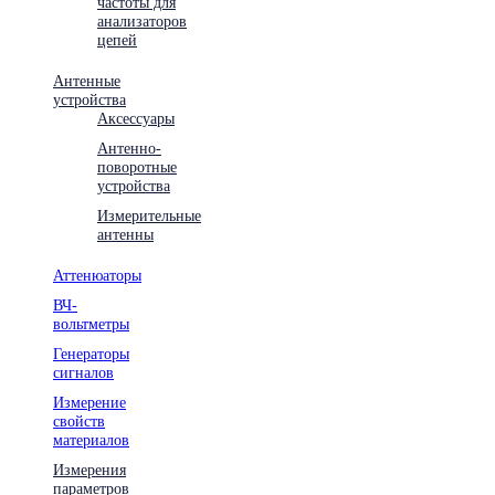
частоты для
анализаторов
цепей
Антенные
устройства
Аксессуары
Антенно-
поворотные
устройства
Измерительные
антенны
Аттенюаторы
ВЧ-
вольтметры
Генераторы
сигналов
Измерение
свойств
материалов
Измерения
параметров