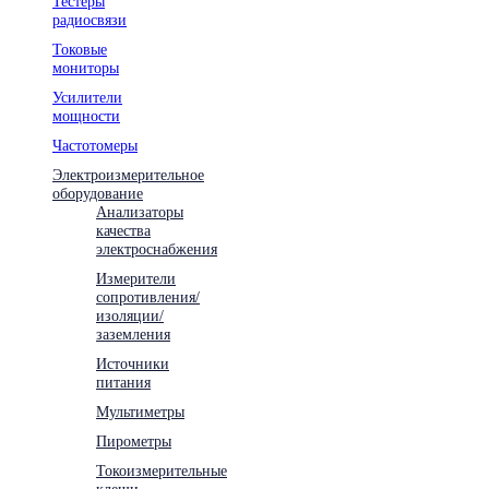
Тестеры
радиосвязи
Токовые
мониторы
Усилители
мощности
Частотомеры
Электроизмерительное
оборудование
Анализаторы
качества
электроснабжения
Измерители
сопротивления/
изоляции/
заземления
Источники
питания
Мультиметры
Пирометры
Токоизмерительные
клещи