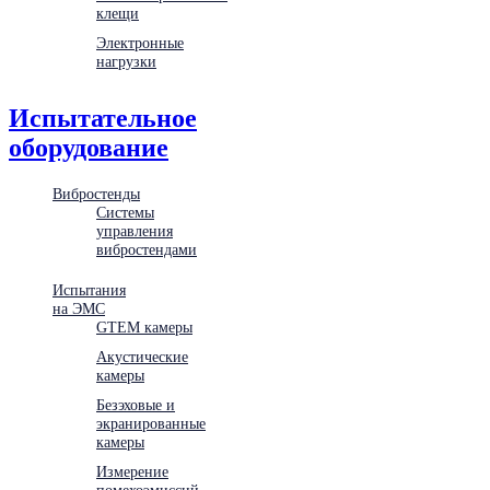
клещи
Электронные
нагрузки
Испытательное
оборудование
Вибростенды
Системы
управления
вибростендами
Испытания
на ЭМС
GTEM камеры
Акустические
камеры
Безэховые и
экранированные
камеры
Измерение
помехоэмиссий