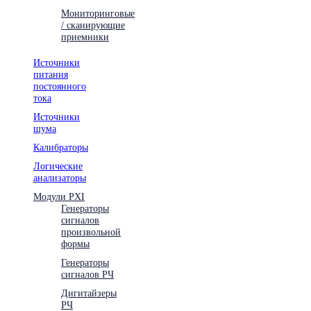
Мониторинговые
/ сканирующие
приемники
Источники
питания
постоянного
тока
Источники
шума
Калибраторы
Логические
анализаторы
Модули PXI
Генераторы
сигналов
произвольной
формы
Генераторы
сигналов РЧ
Дигитайзеры
РЧ