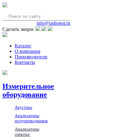
8(495)580-85-38
info@radiotest.ru
Сделать запрос
Каталог
О компании
Производители
Контакты
Измерительное
оборудование
Акустика
Анализаторы
полупроводников
Анализаторы
спектра/