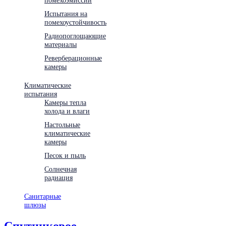
Испытания на
помехоустойчивость
Радиопоглощающие
материалы
Реверберационные
камеры
Климатические
испытания
Камеры тепла
холода и влаги
Настольные
климатические
камеры
Песок и пыль
Солнечная
радиация
Санитарные
шлюзы
Спутниковое