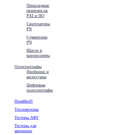
Прикладные
решения на
PXI и ПО
Синтезаторы
РЧ
Сумматоры
РЧ
Шасси и
контроллеры
Осциллографы
Пробники и
аксессуары
Цифровые
осциллографы
ПрофКиП
Тепловизоры
Тестеры АФУ
Тестеры для
авионики