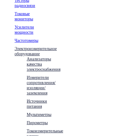
Тестеры
радиосвязи
Токовые
мониторы
Усилители
мощности
Частотомеры
Электроизмерительное
оборудование
Анализаторы
качества
электроснабжения
Измерители
сопротивления/
изоляции/
заземления
Источники
питания
Мультиметры
Пирометры
Токоизмерительные
клещи