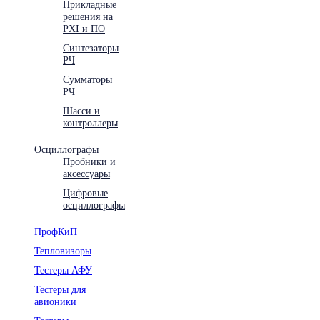
Прикладные
решения на
PXI и ПО
Синтезаторы
РЧ
Сумматоры
РЧ
Шасси и
контроллеры
Осциллографы
Пробники и
аксессуары
Цифровые
осциллографы
ПрофКиП
Тепловизоры
Тестеры АФУ
Тестеры для
авионики