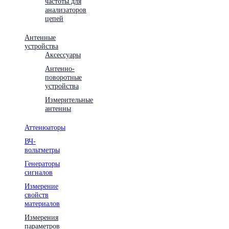
частоты для
анализаторов
цепей
Антенные
устройства
Аксессуары
Антенно-
поворотные
устройства
Измерительные
антенны
Аттенюаторы
ВЧ-
вольтметры
Генераторы
сигналов
Измерение
свойств
материалов
Измерения
параметров