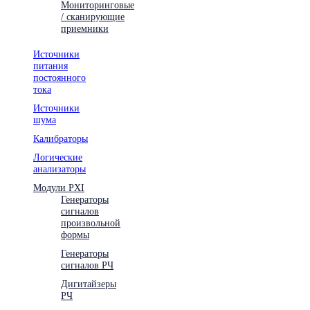
Мониторинговые
/ сканирующие
приемники
Источники
питания
постоянного
тока
Источники
шума
Калибраторы
Логические
анализаторы
Модули PXI
Генераторы
сигналов
произвольной
формы
Генераторы
сигналов РЧ
Дигитайзеры
РЧ