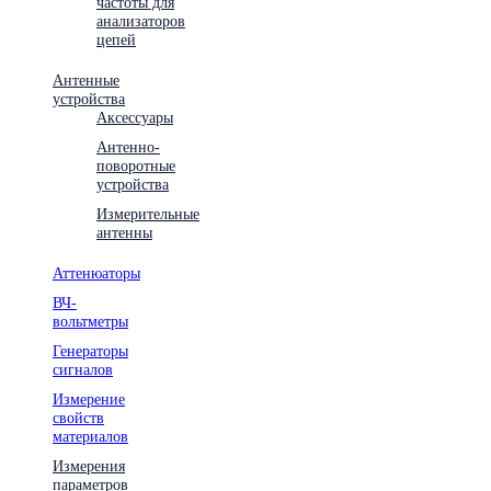
частоты для
анализаторов
цепей
Антенные
устройства
Аксессуары
Антенно-
поворотные
устройства
Измерительные
антенны
Аттенюаторы
ВЧ-
вольтметры
Генераторы
сигналов
Измерение
свойств
материалов
Измерения
параметров