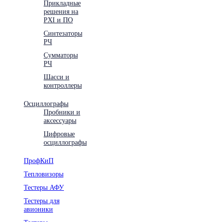
Прикладные
решения на
PXI и ПО
Синтезаторы
РЧ
Сумматоры
РЧ
Шасси и
контроллеры
Осциллографы
Пробники и
аксессуары
Цифровые
осциллографы
ПрофКиП
Тепловизоры
Тестеры АФУ
Тестеры для
авионики