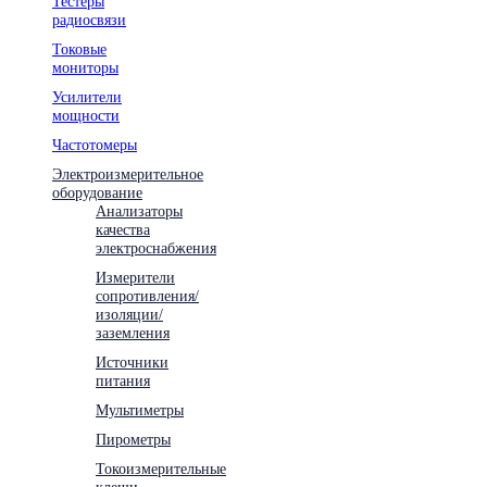
Тестеры
радиосвязи
Токовые
мониторы
Усилители
мощности
Частотомеры
Электроизмерительное
оборудование
Анализаторы
качества
электроснабжения
Измерители
сопротивления/
изоляции/
заземления
Источники
питания
Мультиметры
Пирометры
Токоизмерительные
клещи