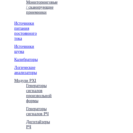
Мониторинговые
/ сканирующие
приемники
Источники
питания
постоянного
тока
Источники
шума
Калибраторы
Логические
анализаторы
Модули PXI
Генераторы
сигналов
произвольной
формы
Генераторы
сигналов РЧ
Дигитайзеры
РЧ