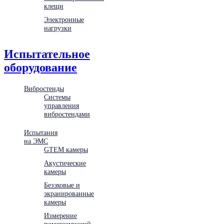
клещи
Электронные
нагрузки
Испытательное
оборудование
Вибростенды
Системы
управления
вибростендами
Испытания
на ЭМС
GTEM камеры
Акустические
камеры
Безэховые и
экранированные
камеры
Измерение
помехоэмиссий