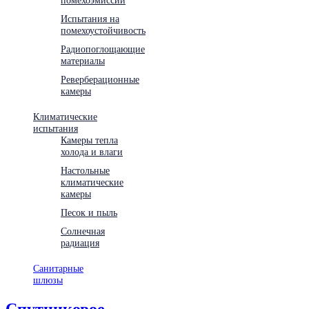
Испытания на
помехоустойчивость
Радиопоглощающие
материалы
Реверберационные
камеры
Климатические
испытания
Камеры тепла
холода и влаги
Настольные
климатические
камеры
Песок и пыль
Солнечная
радиация
Санитарные
шлюзы
Спутниковое