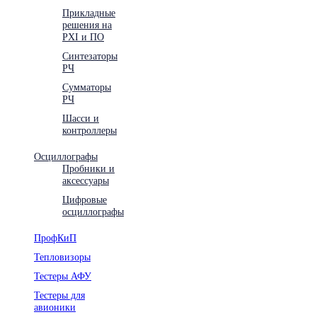
Прикладные
решения на
PXI и ПО
Синтезаторы
РЧ
Сумматоры
РЧ
Шасси и
контроллеры
Осциллографы
Пробники и
аксессуары
Цифровые
осциллографы
ПрофКиП
Тепловизоры
Тестеры АФУ
Тестеры для
авионики