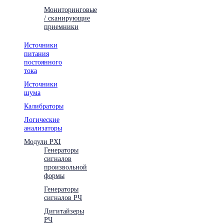
Мониторинговые
/ сканирующие
приемники
Источники
питания
постоянного
тока
Источники
шума
Калибраторы
Логические
анализаторы
Модули PXI
Генераторы
сигналов
произвольной
формы
Генераторы
сигналов РЧ
Дигитайзеры
РЧ