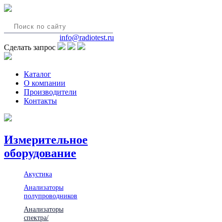
8(495)580-85-38
info@radiotest.ru
Сделать запрос
Каталог
О компании
Производители
Контакты
Измерительное
оборудование
Акустика
Анализаторы
полупроводников
Анализаторы
спектра/