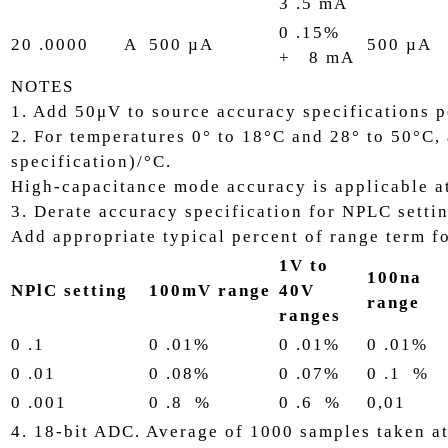
3 .5 mA
0 .15%
20 .0000 A
500 µA
500 µA
+ 8 mA
NOTES
1. Add 50μV to source accuracy specifications pe
2. For temperatures 0° to 18°C and 28° to 50°C,
specification)/°C.
High-capacitance mode accuracy is applicable a
3. Derate accuracy specification for NPLC settin
Add appropriate typical percent of range term fo
1V to
100na
NPlC setting
100mV range
40V
range
ranges
0 .1
0 .01%
0 .01%
0 .01%
0 .01
0 .08%
0 .07%
0 .1 %
0 .001
0 .8 %
0 .6 %
0,01
4. 18-bit ADC. Average of 1000 samples taken at