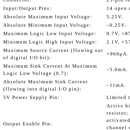
Input/Output Pins:
14 open d
Absolute Maximum Input Voltage:
5.25V.
Absolute Minimum Input Voltage:
–0.25V.
Maximum Logic Low Input Voltage:
0.7V, +8
Minimum Logic High Input Voltage:
2.1V, +5
Maximum Source Current (flowing out
+960μA.
of digital I/O bit):
Maximum Sink Current At Maximum
–5.0mA.
Logic Low Voltage (0.7):
Absolute Maximum Sink Current
–11mA.
(flowing into digital I/O pin):
5V Power Supply Pin:
Limited 
Active h
resistor
activate
Output Enable Pin:
channel w