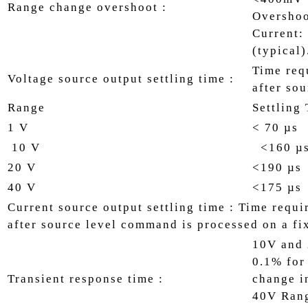
Range change overshoot :
Overshoo
Current:
(typical)
Time req
Voltage source output settling time :
after so
Range
Settling 
1 V
< 70 µs
10 V
<160 µ
20 V
<190 µs
40 V
<175 µs
Current source output settling time : Time requi
after source level command is processed on a fi
10V and 
0.1% for
Transient response time :
change i
40V Rang