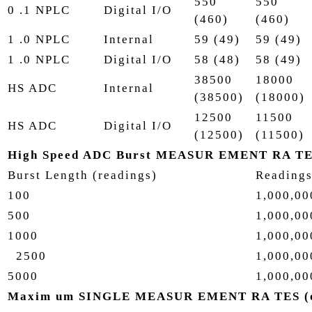
550
550
0 .1 NPLC
Digital I/O
(460)
(460)
1 .0 NPLC
Internal
59 (49)
59 (49)
1 .0 NPLC
Digital I/O
58 (48)
58 (49)
38500
18000
HS ADC
Internal
(38500)
(18000)
12500
11500
HS ADC
Digital I/O
(12500)
(11500)
High Speed ADC Burst MEASUR EMENT RA TE
Burst Length (readings)
Readings
100
1,000,00
500
1,000,00
1000
1,000,00
2500
1,000,00
5000
1,000,00
Maxim um SINGLE MEASUR EMENT RA TES (ope