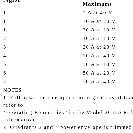
region
Maximums
1
5 A at 40 V
1
10 A at 20 V
1
20 A at 10 V
2
30 A at 10 V
3
20 A at 20 V
4
10 A at 40 V
5
50 A at 10 V
6
50 A at 20 V
7
50 A at 40 V
NOTES
1. Full power source operation regardless of lo
refer to
“Operating Boundaries” in the Model 2651A Ref
information.
2. Quadrants 2 and 4 power envelope is trimmed