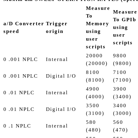
Measure
Measure
To
To GPIb
a/D Converter
Trigger
Memory
using
speed
origin
using
user
user
scripts
scripts
20000
9800
0 .001 NPLC
Internal
(20000)
(9800)
8100
7100
0 .001 NPLC
Digital I/O
(8100)
(7100)
4900
3900
0 .01 NPLC
Internal
(4000)
(3400)
3500
3400
0 .01 NPLC
Digital I/O
(3100)
(3000)
580
560
0 .1 NPLC
Internal
(480)
(470)