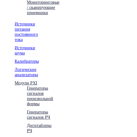
Мониторинговые
/ сканирующие
приемники
Источники
питания
постоянного
тока
Источники
шума
Калибраторы
Логические
анализаторы
Модули PXI
Генераторы
сигналов
произвольной
формы
Генераторы
сигналов РЧ
Дигитайзеры
РЧ