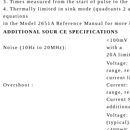
3. Times measured from the start of pulse to the 
4. Thermally limited in sink mode (quadrants 2
equations
in the Model 2651A Reference Manual for more 
ADDITIONAL SOUR CE SPECIFICATIONS
<100mV p
Noise (10Hz to 20MHz):
with a
20A limit
Voltage:
range, r
current 
Overshoot :
Current:
range, re
Current 
additiona
Voltage:
(typical)
<400mV +