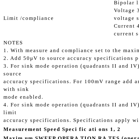
Bipolar l
Voltage 
Limit /compliance
voltage 
Current 
current 
NOTES
1. With measure and compliance set to the maxim
2. Add 50μV to source accuracy specifications pe
3. For sink mode operation (quadrants II and IV
source
accuracy specifications. For 100mV range add an
with sink
mode enabled.
4. For sink mode operation (quadrants II and IV)
limit
accuracy specifications. Specifications apply w
Measurement Speed Speci fic ati ons 1, 2
Maxim um SWEEP OPERA TION RA TES (operati