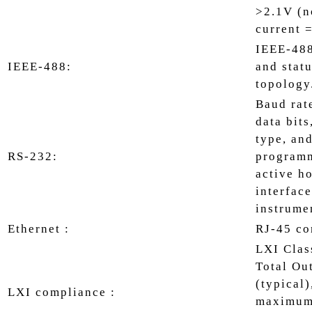
>2.1V (n
current 
IEEE-488
IEEE-488:
and stat
topology
Baud rat
data bits
type, an
RS-232:
programm
active h
interface
instrume
Ethernet :
RJ-45 co
LXI Clas
Total Ou
(typical)
LXI compliance :
maximum