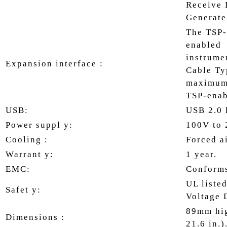
Receive 
Generate
The TSP-
enabled
instrume
Expansion interface :
Cable Ty
maximum
TSP-enab
USB:
USB 2.0 
Power suppl y:
100V to 
Cooling :
Forced ai
Warrant y:
1 year.
EMC:
Conforms
UL liste
Safet y:
Voltage 
89mm hig
Dimensions :
21.6 in.)