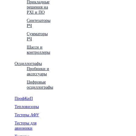
Прикладные
решения на
PXI и ПО
Синтезаторы
РЧ
Сумматоры
РЧ
Шасси и
контроллеры
Осциллографы
Пробники и
аксессуары
Цифровые
осциллографы
ПрофКиП
Тепловизоры
Тестеры АФУ
Тестеры для
авионики