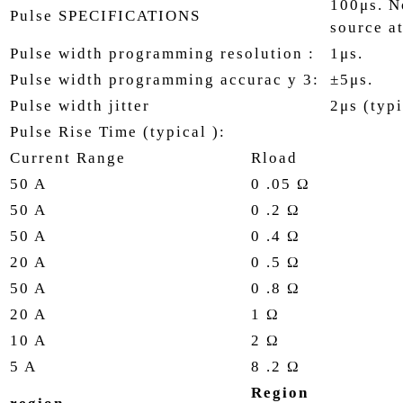
100μs. N
Pulse SPECIFICATIONS
source a
Pulse width programming resolution :
1μs.
Pulse width programming accurac y 3:
±5μs.
Pulse width jitter
2μs (typi
Pulse Rise Time (typical ):
Current Range
Rload
50 A
0 .05
Ω
50 A
0 .2 Ω
50 A
0 .4 Ω
20 A
0 .5 Ω
50 A
0 .8 Ω
20 A
1 Ω
10 A
2 Ω
5 A
8 .2 Ω
Region