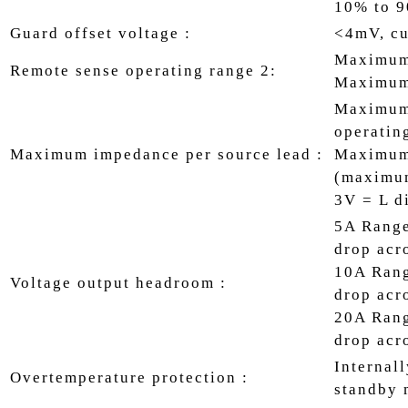
10% to 9
Guard offset voltage :
<4mV, cu
Maximum 
Remote sense operating range 2:
Maximum
Maximum 
operatin
Maximum impedance per source lead :
Maximum 
(maximum
3V = L di
5A Range
drop acr
10A Rang
Voltage output headroom :
drop acr
20A Rang
drop acr
Internal
Overtemperature protection :
standby 