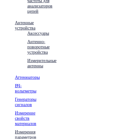
частоты для
анализаторов
цепей
Антенные
устройства
Аксессуары
Антенно-
поворотные
устройства
Измерительные
антенны
Аттенюаторы
ВЧ-
вольтметры
Генераторы
сигналов
Измерение
свойств
материалов
Измерения
параметров