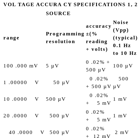
VOL TAGE ACCURA CY SPECIFICATIONS 1, 2
SOURCE
Noise
accuracy
(Vpp)
Programming
±(%
range
(typical)
resolution
reading
0.1 Hz
+ volts)
to 10 Hz
0 .02% +
100 .000 mV
5 µV
100 µV
500 µV
0 .02%
500
1 .00000 V
50 µV
+ 500 µV
µV
0 .02%
10 .0000 V
500 µV
1 mV
+ 5 mV
0 .02%
20 .0000 V
500 µV
1 mV
+ 5 mV
0 .02%
40 .0000 V
500 µV
2 mV
+ 12 mV