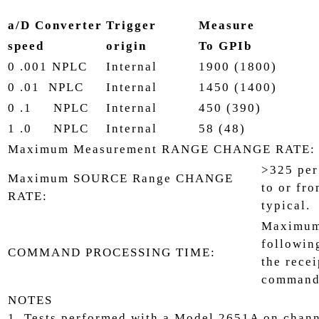
a/D Converter
Trigger
Measure
speed
origin
To GPIb
0 .001 NPLC
Internal
1900 (1800)
0 .01 NPLC
Internal
1450 (1400)
0 .1 NPLC
Internal
450 (390)
1 .0 NPLC
Internal
58 (48)
Maximum Measurement RANGE CHANGE RATE:
>325 per
Maximum SOURCE Range CHANGE
to or fr
RATE:
typical.
Maximum 
followin
COMMAND PROCESSING TIME:
the rece
command.
NOTES
1. Tests performed with a Model 2651A on chan