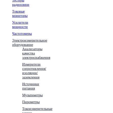
Тестеры
радиосвязи
Токовые
мониторы
Усилители
мощности
Частотомеры
Электроизмерительное
оборудование
Анализаторы
качества
электроснабжения
Измерители
сопротивления/
изоляции/
заземления
Источники
питания
Мультиметры
Пирометры
Токоизмерительные
клещи