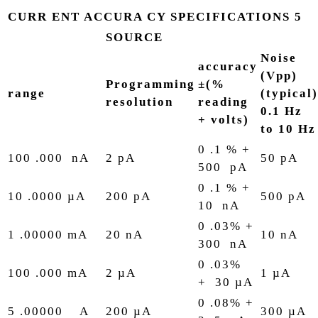
CURR ENT ACCURA CY SPECIFICATIONS 5
SOURCE
Noise
accuracy
(Vpp)
Programming
±(%
range
(typical)
resolution
reading
0.1 Hz
+ volts)
to 10 Hz
0 .1 % +
100 .000 nA
2 pA
50 pA
500 pA
0 .1 % +
10 .0000 µA
200 pA
500 pA
10 nA
0 .03% +
1 .00000 mA
20 nA
10 nA
300 nA
0 .03%
100 .000 mA
2 µA
1 µA
+ 30 µA
0 .08% +
5 .00000 A
200 µA
300 µA