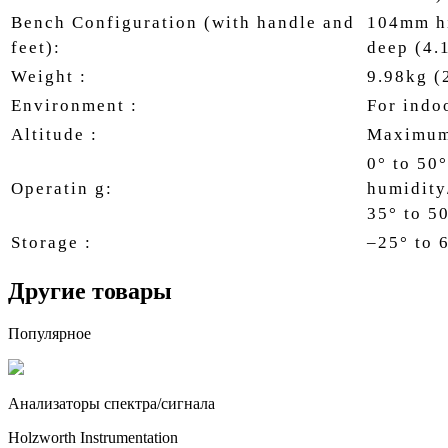
Bench Configuration (with handle and
104mm h
feet):
deep (4.1
Weight :
9.98kg (2
Environment :
For indo
Altitude :
Maximum 
0° to 50
Operatin g:
humidity
35° to 5
Storage :
–25° to 
Другие товары
Популярное
Анализаторы спектра/сигнала
Holzworth Instrumentation