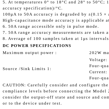
5. At temperatures 0° to 18°C and 28° to 50°C;
accuracy specification)/°C.
100μA to 50A accuracy is degraded by ±(0.15 × 
High-capacitance mode accuracy is applicable a
6. 50A range accessible only in pulse mode.
7. 50A range accuracy measurements are taken 
8. Average of 100 samples taken at 1μs intervals
DC POWER SPECIFICATIONS
Maximum output power :
202W ma
Voltage:
Four-qua
Source /Sink Limits 1:
Current:
Four-qua
CAUTION: Carefully consider and configure the 
compliance levels before connecting the Model 2
consider the output-off state and source and co
or to the device under test.