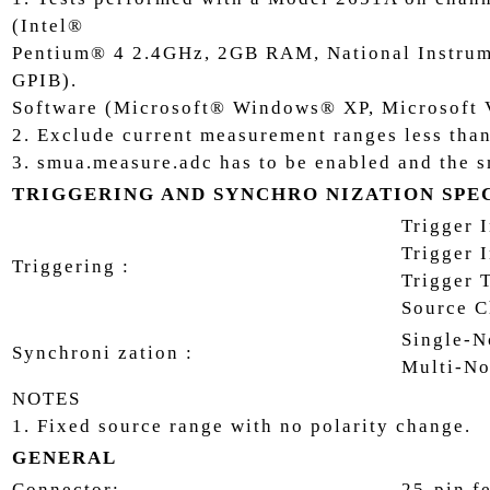
(Intel®
Pentium® 4 2.4GHz, 2GB RAM, National Instrum
GPIB).
Software (Microsoft® Windows® XP, Microsoft 
2. Exclude current measurement ranges less tha
3. smua.measure.adc has to be enabled and the s
TRIGGERING AND SYNCHRO NIZATION SPE
Trigger I
Trigger 
Triggering :
Trigger 
Source C
Single-N
Synchroni zation :
Multi-No
NOTES
1. Fixed source range with no polarity change.
GENERAL
Connector:
25-pin f