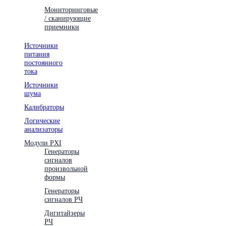
Мониторинговые
/ сканирующие
приемники
Источники
питания
постоянного
тока
Источники
шума
Калибраторы
Логические
анализаторы
Модули PXI
Генераторы
сигналов
произвольной
формы
Генераторы
сигналов РЧ
Дигитайзеры
РЧ