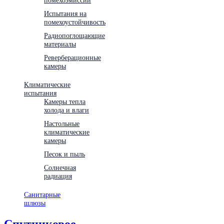
Испытания на
помехоустойчивость
Радиопоглощающие
материалы
Реверберационные
камеры
Климатические
испытания
Камеры тепла
холода и влаги
Настольные
климатические
камеры
Песок и пыль
Солнечная
радиация
Санитарные
шлюзы
Спутниковое