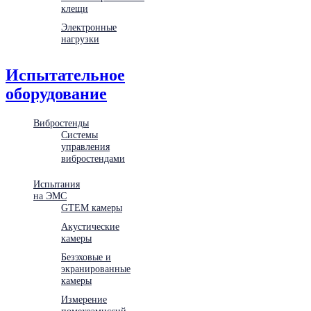
клещи
Электронные
нагрузки
Испытательное
оборудование
Вибростенды
Системы
управления
вибростендами
Испытания
на ЭМС
GTEM камеры
Акустические
камеры
Безэховые и
экранированные
камеры
Измерение
помехоэмиссий