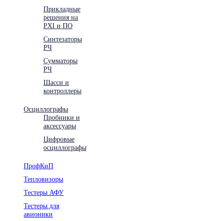
Прикладные
решения на
PXI и ПО
Синтезаторы
РЧ
Сумматоры
РЧ
Шасси и
контроллеры
Осциллографы
Пробники и
аксессуары
Цифровые
осциллографы
ПрофКиП
Тепловизоры
Тестеры АФУ
Тестеры для
авионики