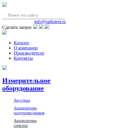
8(495)580-85-38
info@radiotest.ru
Сделать запрос
Каталог
О компании
Производители
Контакты
Измерительное
оборудование
Акустика
Анализаторы
полупроводников
Анализаторы
спектра/