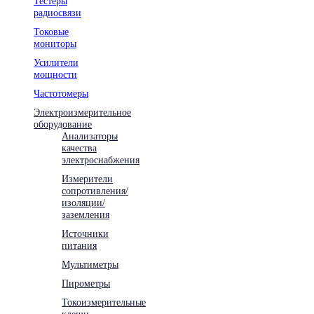
Тестеры
радиосвязи
Токовые
мониторы
Усилители
мощности
Частотомеры
Электроизмерительное
оборудование
Анализаторы
качества
электроснабжения
Измерители
сопротивления/
изоляции/
заземления
Источники
питания
Мультиметры
Пирометры
Токоизмерительные
клещи