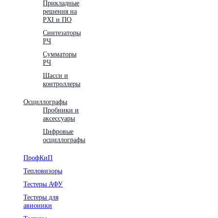
Прикладные
решения на
PXI и ПО
Синтезаторы
РЧ
Сумматоры
РЧ
Шасси и
контроллеры
Осциллографы
Пробники и
аксессуары
Цифровые
осциллографы
ПрофКиП
Тепловизоры
Тестеры АФУ
Тестеры для
авионики