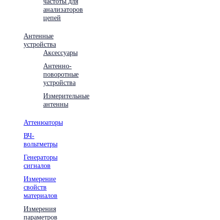
частоты для
анализаторов
цепей
Антенные
устройства
Аксессуары
Антенно-
поворотные
устройства
Измерительные
антенны
Аттенюаторы
ВЧ-
вольтметры
Генераторы
сигналов
Измерение
свойств
материалов
Измерения
параметров