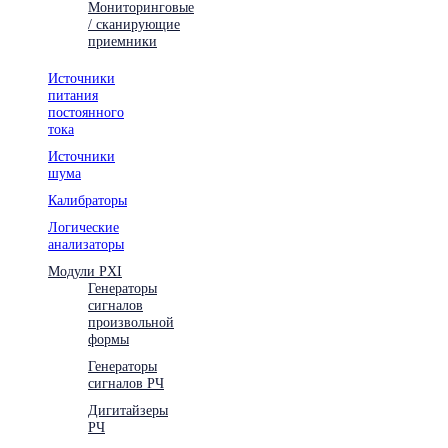
Мониторинговые
/ сканирующие
приемники
Источники
питания
постоянного
тока
Источники
шума
Калибраторы
Логические
анализаторы
Модули PXI
Генераторы
сигналов
произвольной
формы
Генераторы
сигналов РЧ
Дигитайзеры
РЧ