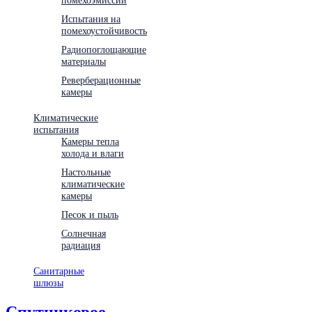
Испытания на
помехоустойчивость
Радиопоглощающие
материалы
Реверберационные
камеры
Климатические
испытания
Камеры тепла
холода и влаги
Настольные
климатические
камеры
Песок и пыль
Солнечная
радиация
Санитарные
шлюзы
Спутниковое