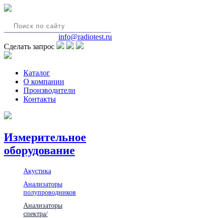
8(495)580-85-38
info@radiotest.ru
Сделать запрос
Каталог
О компании
Производители
Контакты
Измерительное
оборудование
Акустика
Анализаторы
полупроводников
Анализаторы
спектра/