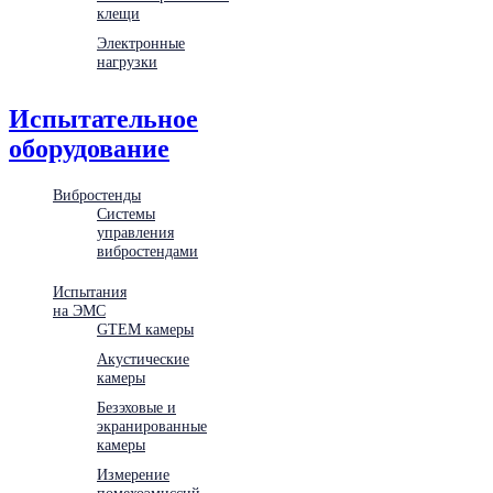
клещи
Электронные
нагрузки
Испытательное
оборудование
Вибростенды
Системы
управления
вибростендами
Испытания
на ЭМС
GTEM камеры
Акустические
камеры
Безэховые и
экранированные
камеры
Измерение
помехоэмиссий