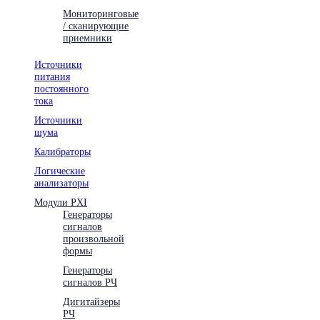
Мониторинговые
/ сканирующие
приемники
Источники
питания
постоянного
тока
Источники
шума
Калибраторы
Логические
анализаторы
Модули PXI
Генераторы
сигналов
произвольной
формы
Генераторы
сигналов РЧ
Дигитайзеры
РЧ