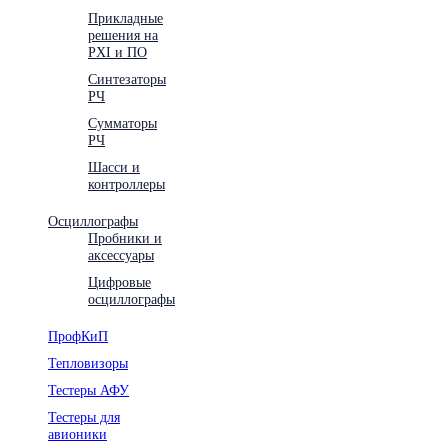
Прикладные
решения на
PXI и ПО
Синтезаторы
РЧ
Сумматоры
РЧ
Шасси и
контроллеры
Осциллографы
Пробники и
аксессуары
Цифровые
осциллографы
ПрофКиП
Тепловизоры
Тестеры АФУ
Тестеры для
авионики