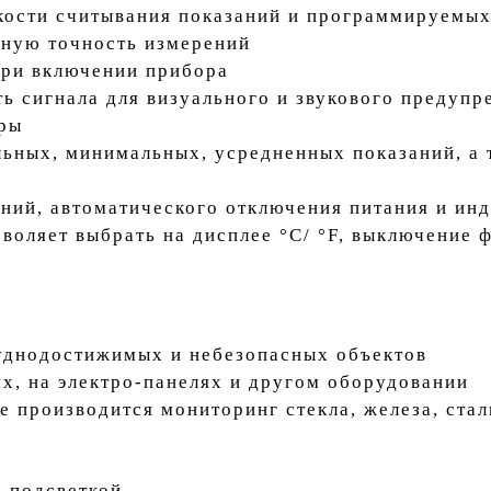
кости считывания показаний и программируемы
нную точность измерений
при включении прибора
ть сигнала для визуального и звукового предуп
ры
ьных, минимальных, усредненных показаний, а
ний, автоматического отключения питания и инд
зволяет выбрать на дисплее °С/ °F, выключение
уднодостижимых и небезопасных объектов
х, на электро-панелях и другом оборудовании
е производится мониторинг стекла, железа, ста
с подсветкой