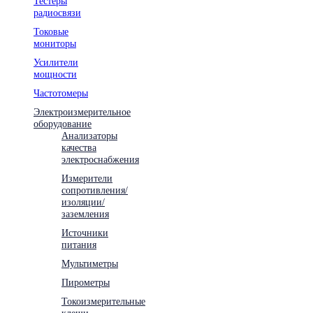
Тестеры
радиосвязи
Токовые
мониторы
Усилители
мощности
Частотомеры
Электроизмерительное
оборудование
Анализаторы
качества
электроснабжения
Измерители
сопротивления/
изоляции/
заземления
Источники
питания
Мультиметры
Пирометры
Токоизмерительные
клещи