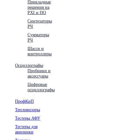
Прикладные
решения на
PXI и ПО
Синтезаторы
РЧ
Сумматоры
РЧ
Шасси и
контроллеры
Осциллографы
Пробники и
аксессуары
Цифровые
осциллографы
ПрофКиП
Тепловизоры
Тестеры АФУ
Тестеры для
авионики