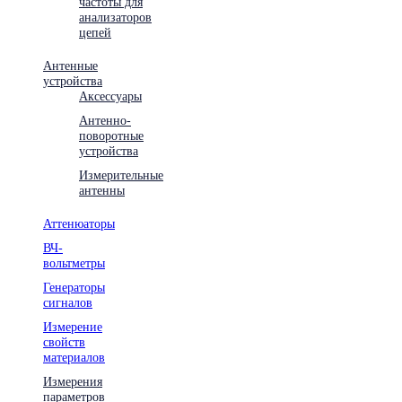
частоты для
анализаторов
цепей
Антенные
устройства
Аксессуары
Антенно-
поворотные
устройства
Измерительные
антенны
Аттенюаторы
ВЧ-
вольтметры
Генераторы
сигналов
Измерение
свойств
материалов
Измерения
параметров