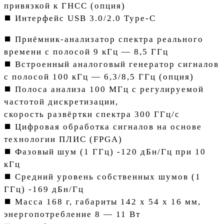
привязкой к ГНСС (опция)
⯀ Интерфейс USB 3.0/2.0 Type-C
⯀ Приёмник-анализатор спектра реального
времени с полосой 9 кГц — 8,5 ГГц
⯀ Встроенный аналоговый генератор сигналов
с полосой 100 кГц — 6,3/8,5 ГГц (опция)
⯀ Полоса анализа 100 МГц с регулируемой
частотой дискретизации,
скорость развёртки спектра 300 ГГц/с
⯀ Цифровая обработка сигналов на основе
технологии ПЛИС (FPGA)
⯀ Фазовый шум (1 ГГц) -120 дБн/Гц при 10
кГц
⯀ Средний уровень собственных шумов (1
ГГц) -169 дБн/Гц
⯀ Масса 168 г, габариты 142 х 54 х 16 мм,
энергопотребление 8 — 11 Вт