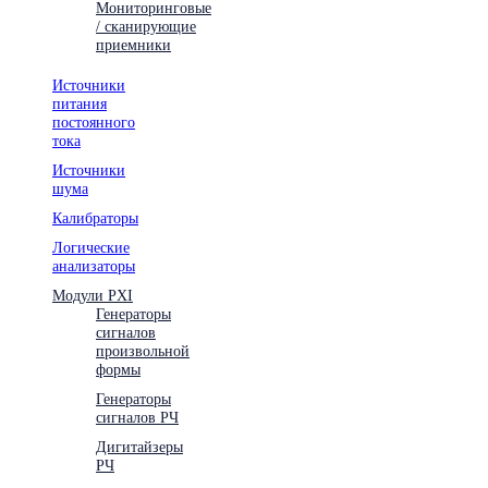
Мониторинговые
/ сканирующие
приемники
Источники
питания
постоянного
тока
Источники
шума
Калибраторы
Логические
анализаторы
Модули PXI
Генераторы
сигналов
произвольной
формы
Генераторы
сигналов РЧ
Дигитайзеры
РЧ