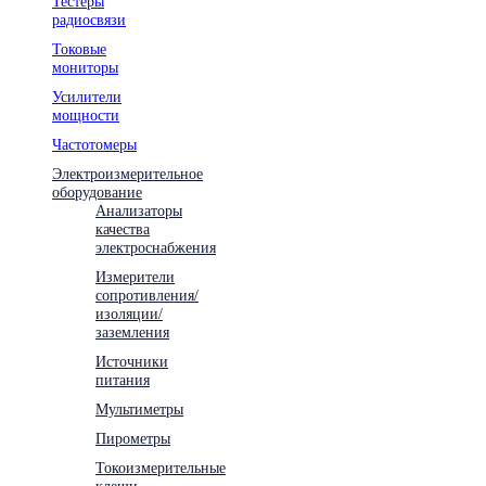
Тестеры
радиосвязи
Токовые
мониторы
Усилители
мощности
Частотомеры
Электроизмерительное
оборудование
Анализаторы
качества
электроснабжения
Измерители
сопротивления/
изоляции/
заземления
Источники
питания
Мультиметры
Пирометры
Токоизмерительные
клещи