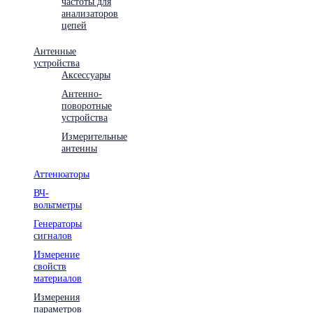
частоты для
анализаторов
цепей
Антенные
устройства
Аксессуары
Антенно-
поворотные
устройства
Измерительные
антенны
Аттенюаторы
ВЧ-
вольтметры
Генераторы
сигналов
Измерение
свойств
материалов
Измерения
параметров