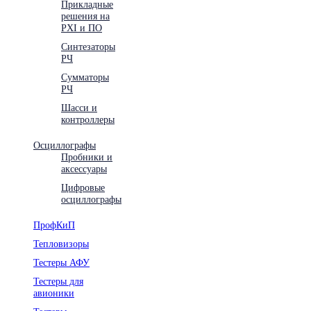
Прикладные
решения на
PXI и ПО
Синтезаторы
РЧ
Сумматоры
РЧ
Шасси и
контроллеры
Осциллографы
Пробники и
аксессуары
Цифровые
осциллографы
ПрофКиП
Тепловизоры
Тестеры АФУ
Тестеры для
авионики