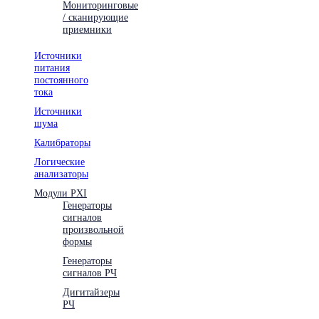
Мониторинговые
/ сканирующие
приемники
Источники
питания
постоянного
тока
Источники
шума
Калибраторы
Логические
анализаторы
Модули PXI
Генераторы
сигналов
произвольной
формы
Генераторы
сигналов РЧ
Дигитайзеры
РЧ