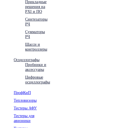
Прикладные
решения на
PXI и ПО
Синтезаторы
РЧ
Сумматоры
РЧ
Шасси и
контроллеры
Осциллографы
Пробники и
аксессуары
Цифровые
осциллографы
ПрофКиП
Тепловизоры
Тестеры АФУ
Тестеры для
авионики