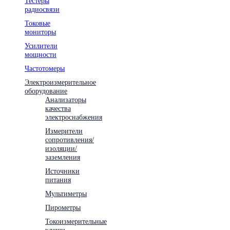
Тестеры
радиосвязи
Токовые
мониторы
Усилители
мощности
Частотомеры
Электроизмерительное
оборудование
Анализаторы
качества
электроснабжения
Измерители
сопротивления/
изоляции/
заземления
Источники
питания
Мультиметры
Пирометры
Токоизмерительные
клещи