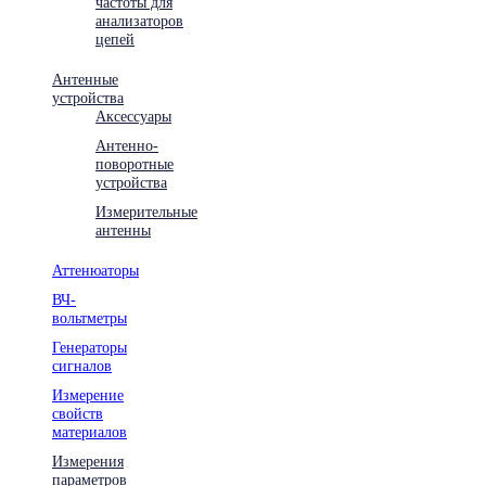
частоты для
анализаторов
цепей
Антенные
устройства
Аксессуары
Антенно-
поворотные
устройства
Измерительные
антенны
Аттенюаторы
ВЧ-
вольтметры
Генераторы
сигналов
Измерение
свойств
материалов
Измерения
параметров