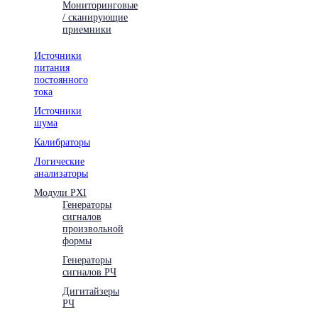
Мониторинговые
/ сканирующие
приемники
Источники
питания
постоянного
тока
Источники
шума
Калибраторы
Логические
анализаторы
Модули PXI
Генераторы
сигналов
произвольной
формы
Генераторы
сигналов РЧ
Дигитайзеры
РЧ