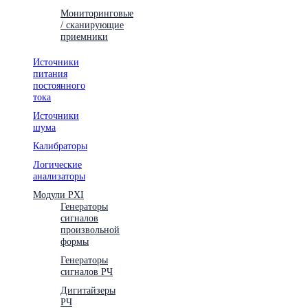
Мониторинговые
/ сканирующие
приемники
Источники
питания
постоянного
тока
Источники
шума
Калибраторы
Логические
анализаторы
Модули PXI
Генераторы
сигналов
произвольной
формы
Генераторы
сигналов РЧ
Дигитайзеры
РЧ