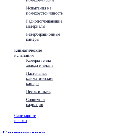
Испытания на
помехоустойчивость
Радиопоглощающие
материалы
Реверберационные
камеры
Климатические
испытания
Камеры тепла
холода и влаги
Настольные
климатические
камеры
Песок и пыль
Солнечная
радиация
Санитарные
шлюзы
Спутниковое