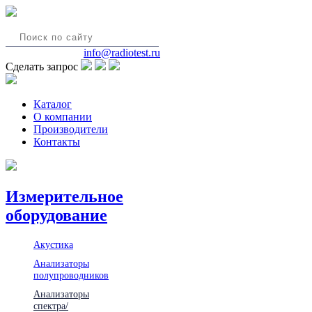
8(495)580-85-38
info@radiotest.ru
Сделать запрос
Каталог
О компании
Производители
Контакты
Измерительное
оборудование
Акустика
Анализаторы
полупроводников
Анализаторы
спектра/