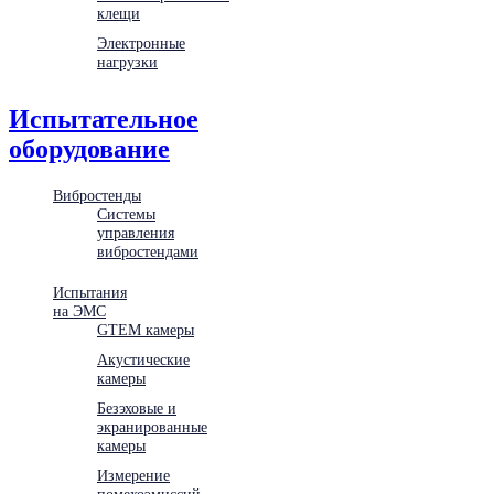
клещи
Электронные
нагрузки
Испытательное
оборудование
Вибростенды
Системы
управления
вибростендами
Испытания
на ЭМС
GTEM камеры
Акустические
камеры
Безэховые и
экранированные
камеры
Измерение
помехоэмиссий