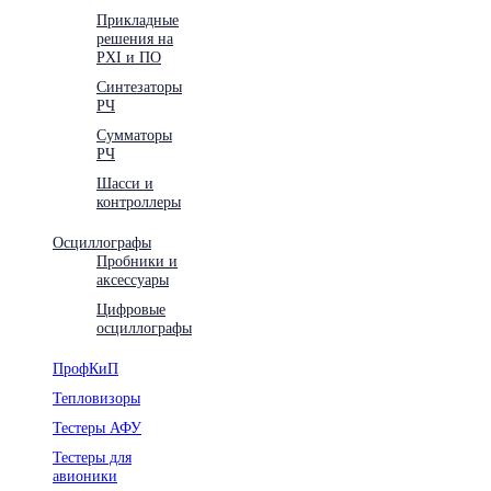
Прикладные
решения на
PXI и ПО
Синтезаторы
РЧ
Сумматоры
РЧ
Шасси и
контроллеры
Осциллографы
Пробники и
аксессуары
Цифровые
осциллографы
ПрофКиП
Тепловизоры
Тестеры АФУ
Тестеры для
авионики