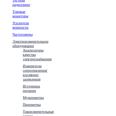
Тестеры
радиосвязи
Токовые
мониторы
Усилители
мощности
Частотомеры
Электроизмерительное
оборудование
Анализаторы
качества
электроснабжения
Измерители
сопротивления/
изоляции/
заземления
Источники
питания
Мультиметры
Пирометры
Токоизмерительные
клещи