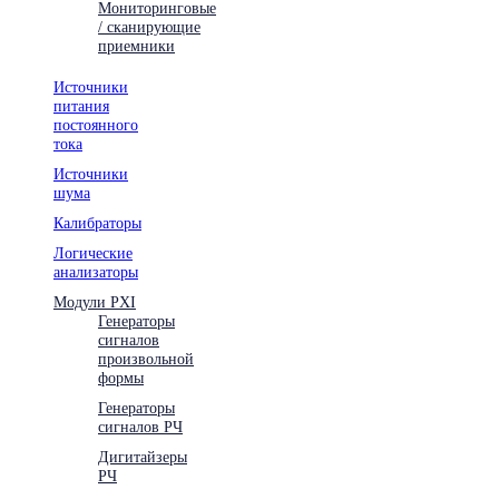
Мониторинговые
/ сканирующие
приемники
Источники
питания
постоянного
тока
Источники
шума
Калибраторы
Логические
анализаторы
Модули PXI
Генераторы
сигналов
произвольной
формы
Генераторы
сигналов РЧ
Дигитайзеры
РЧ