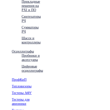
Прикладные
решения на
PXI и ПО
Синтезаторы
РЧ
Сумматоры
РЧ
Шасси и
контроллеры
Осциллографы
Пробники и
аксессуары
Цифровые
осциллографы
ПрофКиП
Тепловизоры
Тестеры АФУ
Тестеры для
авионики