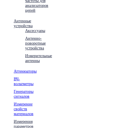
частоты для
анализаторов
цепей
Антенные
устройства
Аксессуары
Антенно-
поворотные
устройства
Измерительные
антенны
Аттенюаторы
ВЧ-
вольтметры
Генераторы
сигналов
Измерение
свойств
материалов
Измерения
параметров