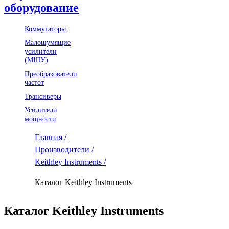
оборудование
Коммутаторы
Малошумящие
усилители
(МШУ)
Преобразователи
частот
Трансиверы
Усилители
мощности
Главная /
Производители /
Keithley Instruments /
Каталог Keithley Instruments
Каталог Keithley Instruments