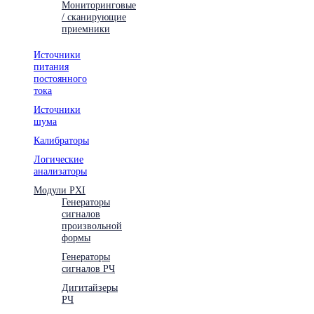
Мониторинговые
/ сканирующие
приемники
Источники
питания
постоянного
тока
Источники
шума
Калибраторы
Логические
анализаторы
Модули PXI
Генераторы
сигналов
произвольной
формы
Генераторы
сигналов РЧ
Дигитайзеры
РЧ