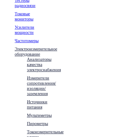
Тестеры
радиосвязи
Токовые
мониторы
Усилители
мощности
Частотомеры
Электроизмерительное
оборудование
Анализаторы
качества
электроснабжения
Измерители
сопротивления/
изоляции/
заземления
Источники
питания
Мультиметры
Пирометры
Токоизмерительные
клещи