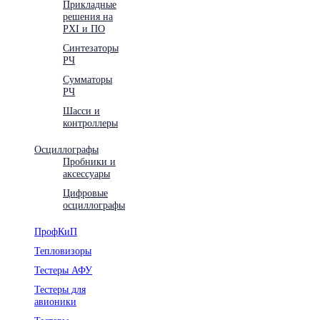
Прикладные
решения на
PXI и ПО
Синтезаторы
РЧ
Сумматоры
РЧ
Шасси и
контроллеры
Осциллографы
Пробники и
аксессуары
Цифровые
осциллографы
ПрофКиП
Тепловизоры
Тестеры АФУ
Тестеры для
авионики