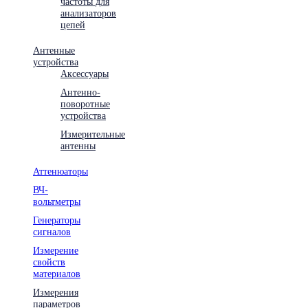
частоты для
анализаторов
цепей
Антенные
устройства
Аксессуары
Антенно-
поворотные
устройства
Измерительные
антенны
Аттенюаторы
ВЧ-
вольтметры
Генераторы
сигналов
Измерение
свойств
материалов
Измерения
параметров