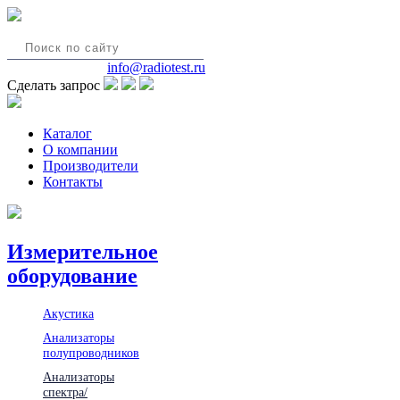
8(495)580-85-38
info@radiotest.ru
Сделать запрос
Каталог
О компании
Производители
Контакты
Измерительное
оборудование
Акустика
Анализаторы
полупроводников
Анализаторы
спектра/