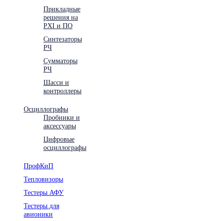
Прикладные
решения на
PXI и ПО
Синтезаторы
РЧ
Сумматоры
РЧ
Шасси и
контроллеры
Осциллографы
Пробники и
аксессуары
Цифровые
осциллографы
ПрофКиП
Тепловизоры
Тестеры АФУ
Тестеры для
авионики