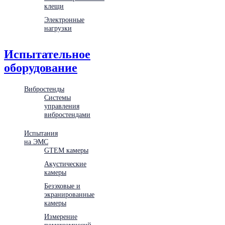
клещи
Электронные
нагрузки
Испытательное
оборудование
Вибростенды
Системы
управления
вибростендами
Испытания
на ЭМС
GTEM камеры
Акустические
камеры
Безэховые и
экранированные
камеры
Измерение
помехоэмиссий