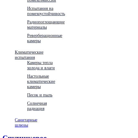
Испытания на
помехоустойчивость
Радиопоглощающие
материалы
Реверберационные
камеры
Климатические
испытания
Камеры тепла
холода и влаги
Настольные
климатические
камеры
Песок и пыль
Солнечная
радиация
Санитарные
шлюзы
Спутниковое