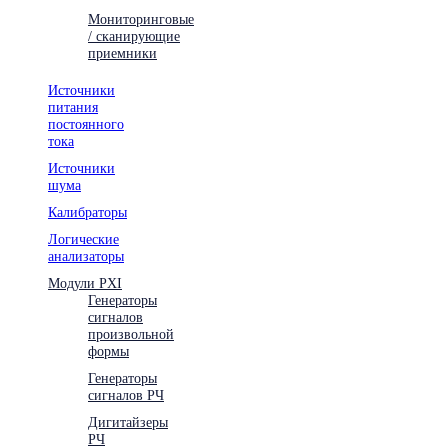
Мониторинговые
/ сканирующие
приемники
Источники
питания
постоянного
тока
Источники
шума
Калибраторы
Логические
анализаторы
Модули PXI
Генераторы
сигналов
произвольной
формы
Генераторы
сигналов РЧ
Дигитайзеры
РЧ