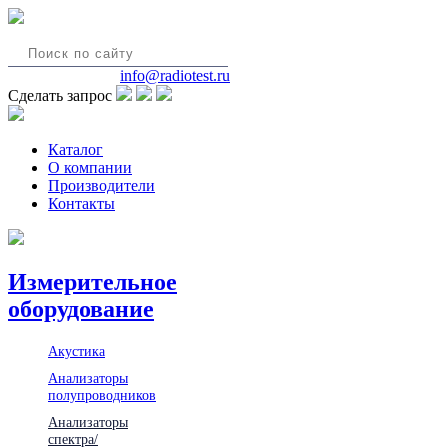
8(495)580-85-38
info@radiotest.ru
Сделать запрос
Каталог
О компании
Производители
Контакты
Измерительное
оборудование
Акустика
Анализаторы
полупроводников
Анализаторы
спектра/