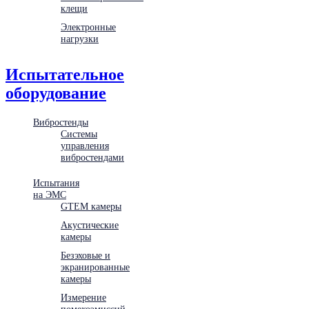
клещи
Электронные
нагрузки
Испытательное
оборудование
Вибростенды
Системы
управления
вибростендами
Испытания
на ЭМС
GTEM камеры
Акустические
камеры
Безэховые и
экранированные
камеры
Измерение
помехоэмиссий