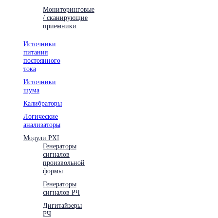
Мониторинговые
/ сканирующие
приемники
Источники
питания
постоянного
тока
Источники
шума
Калибраторы
Логические
анализаторы
Модули PXI
Генераторы
сигналов
произвольной
формы
Генераторы
сигналов РЧ
Дигитайзеры
РЧ