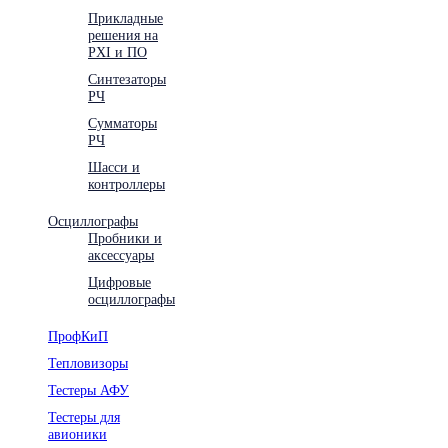
Прикладные
решения на
PXI и ПО
Синтезаторы
РЧ
Сумматоры
РЧ
Шасси и
контроллеры
Осциллографы
Пробники и
аксессуары
Цифровые
осциллографы
ПрофКиП
Тепловизоры
Тестеры АФУ
Тестеры для
авионики