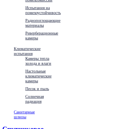
Испытания на
помехоустойчивость
Радиопоглощающие
материалы
Реверберационные
камеры
Климатические
испытания
Камеры тепла
холода и влаги
Настольные
климатические
камеры
Песок и пыль
Солнечная
радиация
Санитарные
шлюзы
Спутниковое