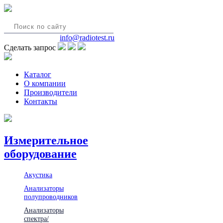
8(495)580-85-38
info@radiotest.ru
Сделать запрос
Каталог
О компании
Производители
Контакты
Измерительное
оборудование
Акустика
Анализаторы
полупроводников
Анализаторы
спектра/