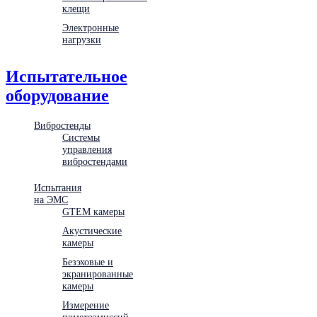
клещи
Электронные
нагрузки
Испытательное
оборудование
Вибростенды
Системы
управления
вибростендами
Испытания
на ЭМС
GTEM камеры
Акустические
камеры
Безэховые и
экранированные
камеры
Измерение
помехоэмиссий