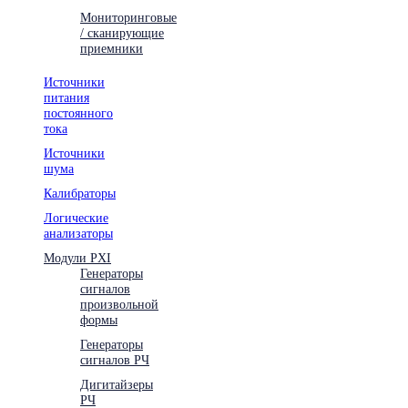
Мониторинговые
/ сканирующие
приемники
Источники
питания
постоянного
тока
Источники
шума
Калибраторы
Логические
анализаторы
Модули PXI
Генераторы
сигналов
произвольной
формы
Генераторы
сигналов РЧ
Дигитайзеры
РЧ