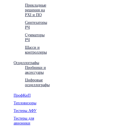
Прикладные
решения на
PXI и ПО
Синтезаторы
РЧ
Сумматоры
РЧ
Шасси и
контроллеры
Осциллографы
Пробники и
аксессуары
Цифровые
осциллографы
ПрофКиП
Тепловизоры
Тестеры АФУ
Тестеры для
авионики