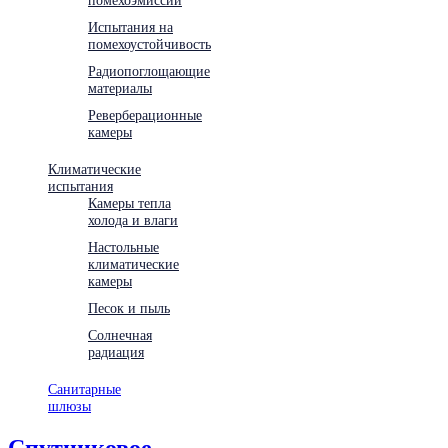
Испытания на
помехоустойчивость
Радиопоглощающие
материалы
Реверберационные
камеры
Климатические
испытания
Камеры тепла
холода и влаги
Настольные
климатические
камеры
Песок и пыль
Солнечная
радиация
Санитарные
шлюзы
Спутниковое