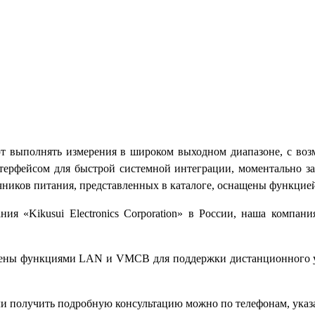
ляют выполнять измерения в широком выходном диапазоне, с воз
рфейсом для быстрой системной интеграции, моментально зав
иков питания, представленных в каталоге, оснащены функцие
я «Kikusui Electronics Corporation» в России, наша компан
ащены функциями LAN и VMCB для поддержки дистанционного уп
» или получить подробную консультацию можно по телефонам, ука