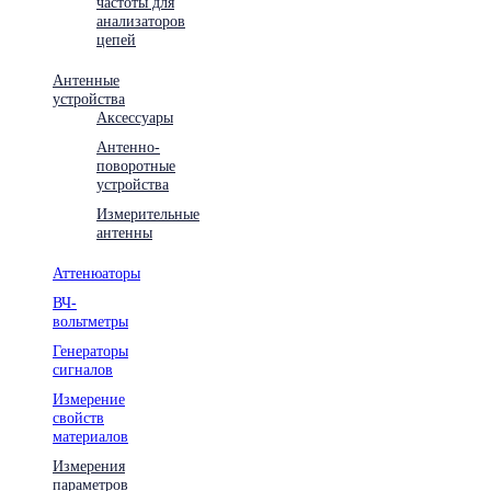
частоты для
анализаторов
цепей
Антенные
устройства
Аксессуары
Антенно-
поворотные
устройства
Измерительные
антенны
Аттенюаторы
ВЧ-
вольтметры
Генераторы
сигналов
Измерение
свойств
материалов
Измерения
параметров