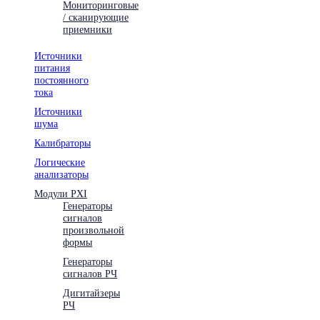
Мониторинговые
/ сканирующие
приемники
Источники
питания
постоянного
тока
Источники
шума
Калибраторы
Логические
анализаторы
Модули PXI
Генераторы
сигналов
произвольной
формы
Генераторы
сигналов РЧ
Дигитайзеры
РЧ