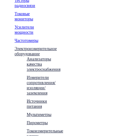
Тестеры
радиосвязи
Токовые
мониторы
Усилители
мощности
Частотомеры
Электроизмерительное
оборудование
Анализаторы
качества
электроснабжения
Измерители
сопротивления/
изоляции/
заземления
Источники
питания
Мультиметры
Пирометры
Токоизмерительные
клещи