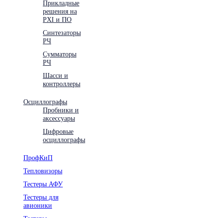
Прикладные
решения на
PXI и ПО
Синтезаторы
РЧ
Сумматоры
РЧ
Шасси и
контроллеры
Осциллографы
Пробники и
аксессуары
Цифровые
осциллографы
ПрофКиП
Тепловизоры
Тестеры АФУ
Тестеры для
авионики