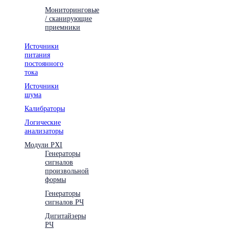
Мониторинговые
/ сканирующие
приемники
Источники
питания
постоянного
тока
Источники
шума
Калибраторы
Логические
анализаторы
Модули PXI
Генераторы
сигналов
произвольной
формы
Генераторы
сигналов РЧ
Дигитайзеры
РЧ