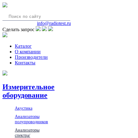
8(495)580-85-38
info@radiotest.ru
Сделать запрос
Каталог
О компании
Производители
Контакты
Измерительное
оборудование
Акустика
Анализаторы
полупроводников
Анализаторы
спектра/