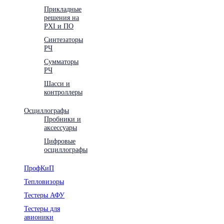
Прикладные
решения на
PXI и ПО
Синтезаторы
РЧ
Сумматоры
РЧ
Шасси и
контроллеры
Осциллографы
Пробники и
аксессуары
Цифровые
осциллографы
ПрофКиП
Тепловизоры
Тестеры АФУ
Тестеры для
авионики