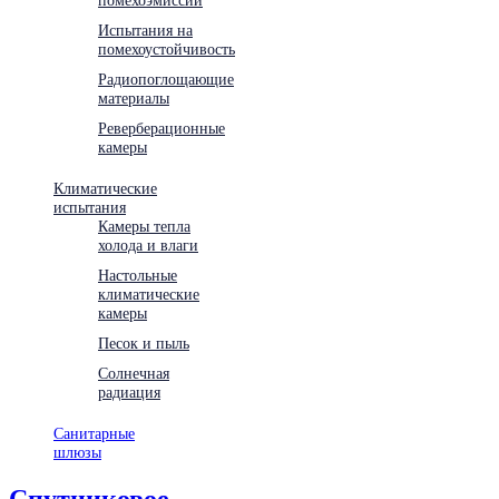
Испытания на
помехоустойчивость
Радиопоглощающие
материалы
Реверберационные
камеры
Климатические
испытания
Камеры тепла
холода и влаги
Настольные
климатические
камеры
Песок и пыль
Солнечная
радиация
Санитарные
шлюзы
Спутниковое