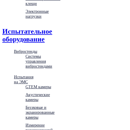
клещи
Электронные
нагрузки
Испытательное
оборудование
Вибростенды
Системы
управления
вибростендами
Испытания
на ЭМС
GTEM камеры
Акустические
камеры
Безэховые и
экранированные
камеры
Измерение
помехоэмиссий