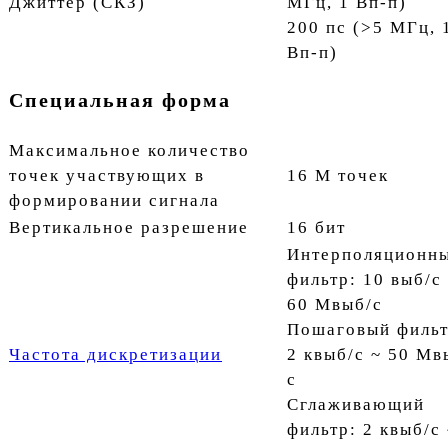
Джиттер (СКЗ)
МГц, 1 Вп-п)
200 пс (>5 МГц, 
Вп-п)
Специальная форма
Максимальное количество
точек участвующих в
16 М точек
формировании сигнала
Вертикальное разрешение
16 бит
Интерполяционн
фильтр: 10 выб/с
60 Мвыб/с
Пошаговый фильт
Частота дискретизации
2 квыб/с ~ 50 Мв
с
Cглаживающий
фильтр: 2 квыб/с