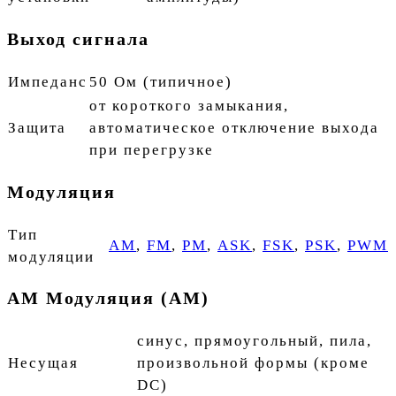
Выход сигнала
Импеданс
50 Ом (типичное)
от короткого замыкания,
Защита
автоматическое отключение выхода
при перегрузке
Модуляция
Тип
AM
,
FM
,
PM
,
ASK
,
FSK
,
PSK
,
PWM
модуляции
AM Модуляция (AM)
синус, прямоугольный, пила,
Несущая
произвольной формы (кроме
DC)