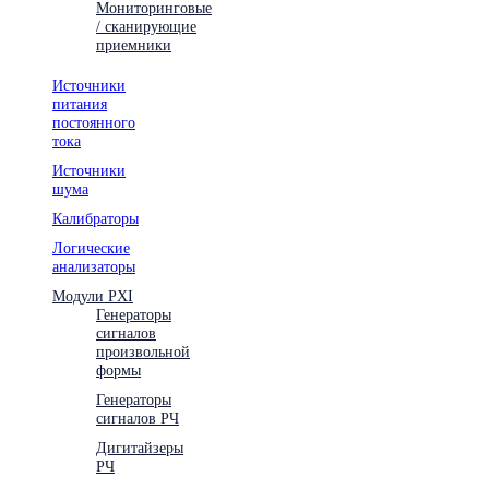
Мониторинговые
/ сканирующие
приемники
Источники
питания
постоянного
тока
Источники
шума
Калибраторы
Логические
анализаторы
Модули PXI
Генераторы
сигналов
произвольной
формы
Генераторы
сигналов РЧ
Дигитайзеры
РЧ