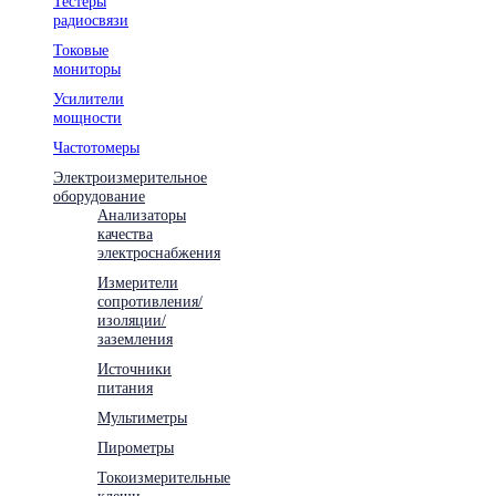
Тестеры
радиосвязи
Токовые
мониторы
Усилители
мощности
Частотомеры
Электроизмерительное
оборудование
Анализаторы
качества
электроснабжения
Измерители
сопротивления/
изоляции/
заземления
Источники
питания
Мультиметры
Пирометры
Токоизмерительные
клещи