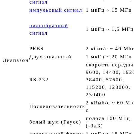
сигнал
импульсный сигнал
1 мкГц ~ 15 МГц
пилообразный
1 мкГц ~ 1,5 МГц
сигнал
PRBS
2 кбит/с ~ 40 Мб
Двухтональный
1 мкГц ~ 20 МГц
Диапазон
скорость передач
9600, 14400, 192
RS-232
38400, 57600,
115200, 128000,
230400
2 кВыб/с ~ 60 Мв
Последовательность
с
полоса 100 МГц
белый шум (Гаусс)
(-3дБ)
специальной формы
1 мкГц ~ 15 МГц