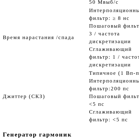
50 Мвыб/с
Интерполяционн
фильтр: ≥ 8 нс
Пошаговый фильт
3 / частота
Время нарастания /спада
дискретизации
Cглаживающий
фильтр: 1 / часто
дискретизации
Типичное (1 Вп-п
Интерполяционн
фильтр:200 пс
Джиттер (СКЗ)
Пошаговый фильт
<5 пс
Cглаживающий
фильтр: <5 пс
Генератор гармоник