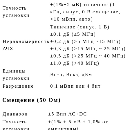
±(1%+5 мВ) типичное (1
Точность
кГц, синус, 0 В смещение,
установки
>10 мВпп, авто)
Типичное (синус, 1 В)
±0,1 дБ (≤5 МГц)
Неравномерность
±0,2 дБ (>5 МГц ~15 МГц)
АЧХ
±0,3 дБ (>15 МГц ~ 25 МГц)
±0,5 дБ (>25 МГц ~ 40 МГц)
±1,0 дБ (>40 МГц)
Единицы
Вп-п, Вскз, дБм
установки
Разрешение
0,1 мВпп или 4 бит
Смещение (50 Ом)
Диапазон
±5 Впп АС+DC
Точность
±(1% + 5 мВ + 1,0% от
установки
амплитуды)