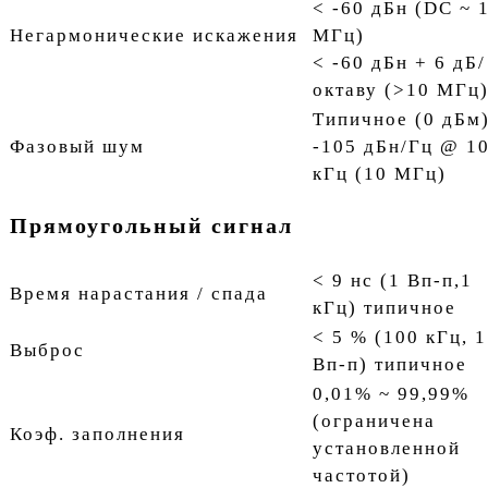
< -60 дБн (DC ~ 
Негармонические искажения
МГц)
< -60 дБн + 6 дБ/
октаву (>10 МГц
Типичное (0 дБм
Фазовый шум
-105 дБн/Гц @ 1
кГц (10 МГц)
Прямоугольный сигнал
< 9 нс (1 Вп-п,1
Время нарастания / спада
кГц) типичное
< 5 % (100 кГц, 1
Выброс
Вп-п) типичное
0,01% ~ 99,99%
(ограничена
Коэф. заполнения
установленной
частотой)