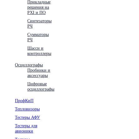
Прикладные
решения на
PXI и ПО
Синтезаторы
РЧ
Сумматоры
РЧ
Шасси и
контроллеры
Осциллографы
Пробники и
аксессуары
Цифровые
осциллографы
ПрофКиП
Тепловизоры
Тестеры АФУ
Тестеры для
авионики