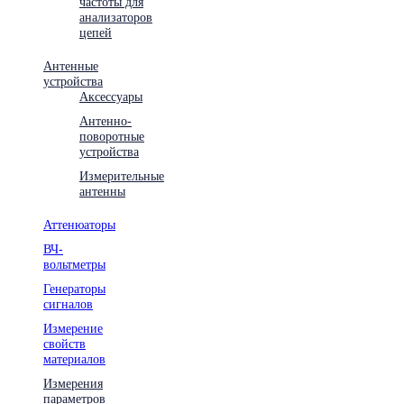
частоты для
анализаторов
цепей
Антенные
устройства
Аксессуары
Антенно-
поворотные
устройства
Измерительные
антенны
Аттенюаторы
ВЧ-
вольтметры
Генераторы
сигналов
Измерение
свойств
материалов
Измерения
параметров