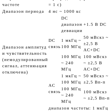
частоте
= 1 с)
Диапазон периода
4 нс ~ 1000 кс
DC
диапазон
+1.5 В DC
девиации
50 мВскз ~
DC
1 мкГц ~
±2,5 В
связь
100 МГц
Диапазон амплитуд
AC+DC
и чувствительность
100 МГц
100 мВскз
(немодулированный
~ 240
~ ±2,5 В
сигнал, аттенюация
МГц
AC+DC
отключена)
1 мкГц ~
50 мВскз ~
100 МГц
±2,5 Вп-п
AC
100 МГц
связь
100 мВскз
~ 240
~ ±2,5 Вп-п
МГц
диапазон частоты: 1 мкГц