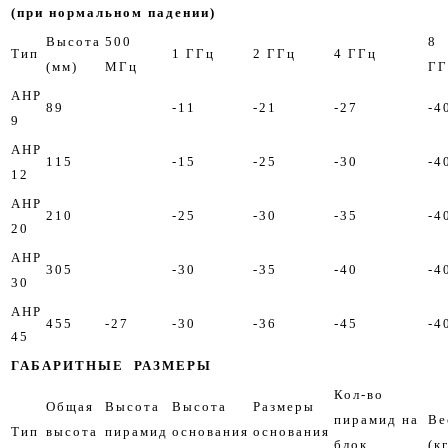
(при нормальном падении)
Высота
500
8
Тип
1 ГГц
2 ГГц
4 ГГц
(мм)
МГц
ГГ
AHP
89
-11
-21
-27
-4
9
AHP
115
-15
-25
-30
-4
12
AHP
210
-25
-30
-35
-4
20
AHP
305
-30
-35
-40
-4
30
AHP
455
-27
-30
-36
-45
-4
45
ГАБАРИТНЫЕ РАЗМЕРЫ
Кол-во
Общая
Высота
Высота
Размеры
пирамид на
Ве
Тип
высота
пирамид
основания
основания
блок
(к