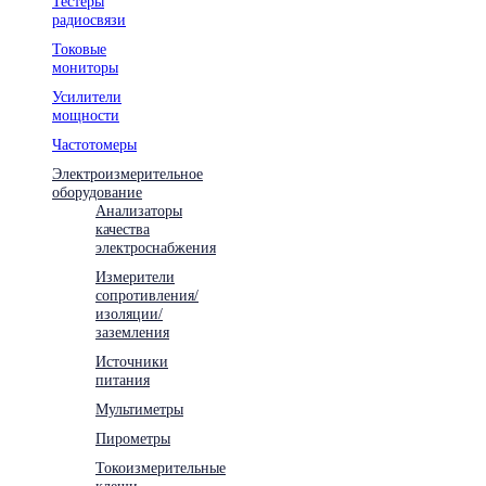
Тестеры
радиосвязи
Токовые
мониторы
Усилители
мощности
Частотомеры
Электроизмерительное
оборудование
Анализаторы
качества
электроснабжения
Измерители
сопротивления/
изоляции/
заземления
Источники
питания
Мультиметры
Пирометры
Токоизмерительные
клещи