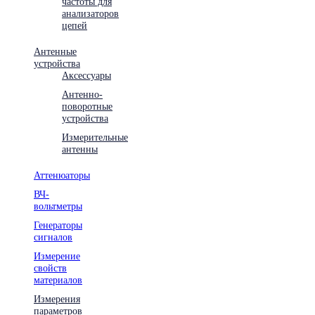
частоты для
анализаторов
цепей
Антенные
устройства
Аксессуары
Антенно-
поворотные
устройства
Измерительные
антенны
Аттенюаторы
ВЧ-
вольтметры
Генераторы
сигналов
Измерение
свойств
материалов
Измерения
параметров