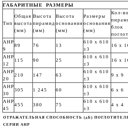
ГАБАРИТНЫЕ РАЗМЕРЫ
Кол-в
Общая
Высота
Высота
Размеры
пирам
Тип
высота
пирамид
основания
основания
блок
(мм)
(мм)
(мм)
(мм)
погло
AHP
610 x 610
89
76
13
16 x 1
9
±3
AHP
610 x 610
115
90
25
16 x 1
12
±3
AHP
610 x 610
210
147
63
9 x 9
20
±3
AHP
610 x 610
305
1 245
60
6 x 6
30
±3
AHP
610 x 610
455
380
75
4 x 4
45
±3
ОТРАЖАТЕЛЬНАЯ СПОСОБНОСТЬ (дБ) ПОГЛОТИТЕЛ
СЕРИИ AHP