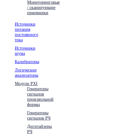
Мониторинговые
/ сканирующие
приемники
Источники
питания
постоянного
тока
Источники
шума
Калибраторы
Логические
анализаторы
Модули PXI
Генераторы
сигналов
произвольной
формы
Генераторы
сигналов РЧ
Дигитайзеры
РЧ