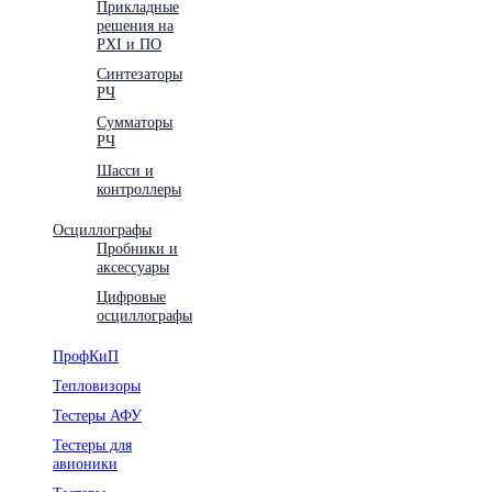
Прикладные
решения на
PXI и ПО
Синтезаторы
РЧ
Сумматоры
РЧ
Шасси и
контроллеры
Осциллографы
Пробники и
аксессуары
Цифровые
осциллографы
ПрофКиП
Тепловизоры
Тестеры АФУ
Тестеры для
авионики