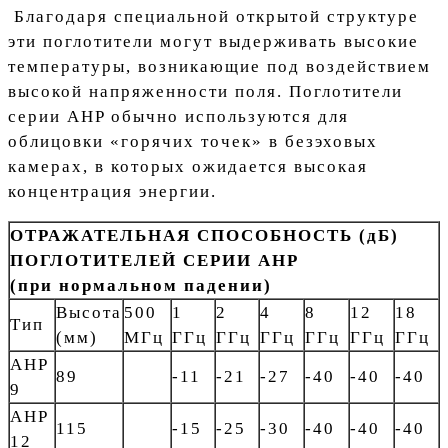
Благодаря специальной открытой структуре
эти поглотители могут выдерживать высокие
температуры, возникающие под воздействием
высокой напряженности поля. Поглотители
серии AHP обычно используются для
облицовки «горячих точек» в безэховых
камерах, в которых ожидается высокая
концентрация энергии.
ОТРАЖАТЕЛЬНАЯ СПОСОБНОСТЬ (дБ)
ПОГЛОТИТЕЛЕЙ СЕРИИ AHP
(при нормальном падении)
Высота
500
1
2
4
8
12
18
Тип
(мм)
МГц
ГГц
ГГц
ГГц
ГГц
ГГц
ГГц
AHP
89
-11
-21
-27
-40
-40
-40
9
AHP
115
-15
-25
-30
-40
-40
-40
12