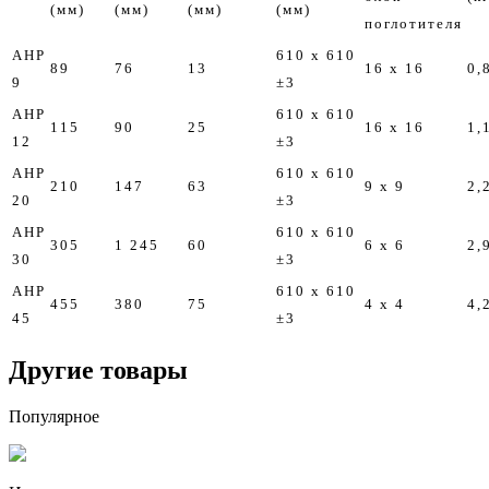
(мм)
(мм)
(мм)
(мм)
поглотителя
AHP
610 x 610
89
76
13
16 x 16
0,
9
±3
AHP
610 x 610
115
90
25
16 x 16
1,
12
±3
AHP
610 x 610
210
147
63
9 x 9
2,
20
±3
AHP
610 x 610
305
1 245
60
6 x 6
2,
30
±3
AHP
610 x 610
455
380
75
4 x 4
4,
45
±3
Другие товары
Популярное