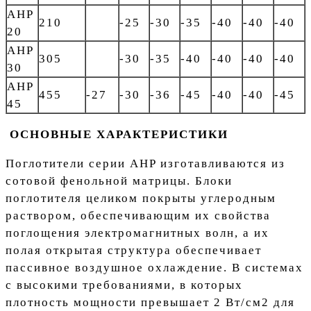
AHP
210
-25
-30
-35
-40
-40
-40
20
AHP
305
-30
-35
-40
-40
-40
-40
30
AHP
455
-27
-30
-36
-45
-40
-40
-45
45
ОСНОВНЫЕ ХАРАКТЕРИСТИКИ
Поглотители серии AHP изготавливаются из
сотовой фенольной матрицы. Блоки
поглотителя целиком покрыты углеродным
раствором, обеспечивающим их свойства
поглощения электромагнитных волн, а их
полая открытая структура обеспечивает
пассивное воздушное охлаждение. В системах
с высокими требованиями, в которых
плотность мощности превышает 2 Вт/см2 для