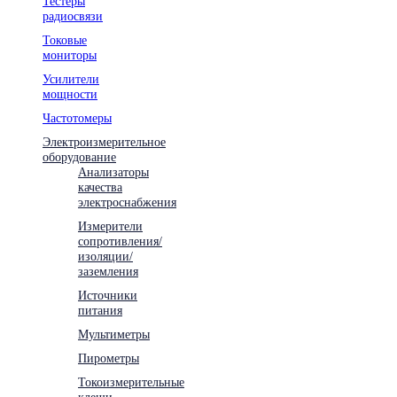
Тестеры
радиосвязи
Токовые
мониторы
Усилители
мощности
Частотомеры
Электроизмерительное
оборудование
Анализаторы
качества
электроснабжения
Измерители
сопротивления/
изоляции/
заземления
Источники
питания
Мультиметры
Пирометры
Токоизмерительные
клещи