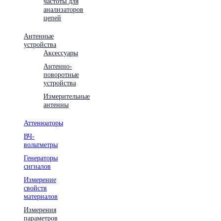
частоты для
анализаторов
цепей
Антенные
устройства
Аксессуары
Антенно-
поворотные
устройства
Измерительные
антенны
Аттенюаторы
ВЧ-
вольтметры
Генераторы
сигналов
Измерение
свойств
материалов
Измерения
параметров