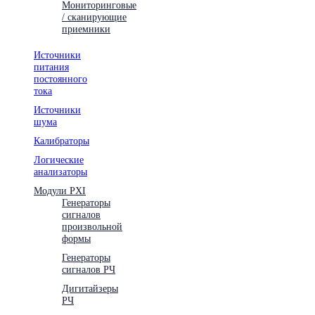
Мониторинговые
/ сканирующие
приемники
Источники
питания
постоянного
тока
Источники
шума
Калибраторы
Логические
анализаторы
Модули PXI
Генераторы
сигналов
произвольной
формы
Генераторы
сигналов РЧ
Дигитайзеры
РЧ