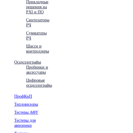
Прикладные
решения на
PXI и ПО
Синтезаторы
РЧ
Сумматоры
РЧ
Шасси и
контроллеры
Осциллографы
Пробники и
аксессуары
Цифровые
осциллографы
ПрофКиП
Тепловизоры
Тестеры АФУ
Тестеры для
авионики