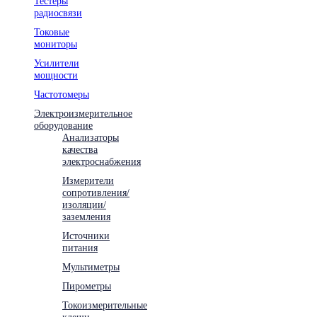
Тестеры
радиосвязи
Токовые
мониторы
Усилители
мощности
Частотомеры
Электроизмерительное
оборудование
Анализаторы
качества
электроснабжения
Измерители
сопротивления/
изоляции/
заземления
Источники
питания
Мультиметры
Пирометры
Токоизмерительные
клещи