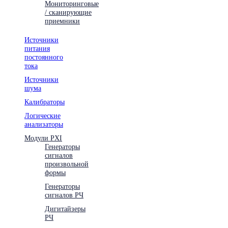
Мониторинговые
/ сканирующие
приемники
Источники
питания
постоянного
тока
Источники
шума
Калибраторы
Логические
анализаторы
Модули PXI
Генераторы
сигналов
произвольной
формы
Генераторы
сигналов РЧ
Дигитайзеры
РЧ