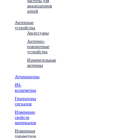
частоты для
анализаторов
цепей
Антенные
устройства
Аксессуары
Антенно-
поворотные
устройства
Измерительные
антенны
Аттенюаторы
ВЧ-
вольтметры
Генераторы
сигналов
Измерение
свойств
материалов
Измерения
параметров