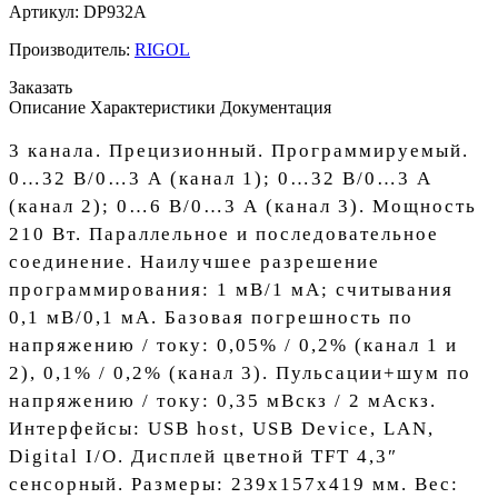
Артикул:
DP932A
Производитель:
RIGOL
Заказать
Описание
Характеристики
Документация
3 канала. Прецизионный. Программируемый.
0…32 В/0…3 А (канал 1); 0…32 В/0…3 А
(канал 2); 0…6 В/0…3 А (канал 3). Мощность
210 Вт. Параллельное и последовательное
соединение. Наилучшее разрешение
программирования: 1 мВ/1 мА; считывания
0,1 мВ/0,1 мА. Базовая погрешность по
напряжению / току: 0,05% / 0,2% (канал 1 и
2), 0,1% / 0,2% (канал 3). Пульсации+шум по
напряжению / току: 0,35 мВскз / 2 мАскз.
Интерфейсы: USB host, USB Device, LAN,
Digital I/O. Дисплей цветной TFT 4,3″
сенсорный. Размеры: 239х157х419 мм. Вес: