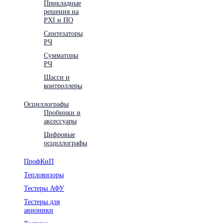
Прикладные
решения на
PXI и ПО
Синтезаторы
РЧ
Сумматоры
РЧ
Шасси и
контроллеры
Осциллографы
Пробники и
аксессуары
Цифровые
осциллографы
ПрофКиП
Тепловизоры
Тестеры АФУ
Тестеры для
авионики