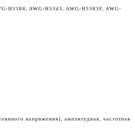
AWG-H3384, AWG-H3343, AWG-H3383F, AWG-
тоянного напряжения), амплитудная, частотная