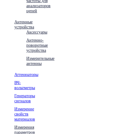
частоты для
анализаторов
цепей
Антенные
устройства
Аксессуары
Антенно-
поворотные
устройства
Измерительные
антенны
Аттенюаторы
ВЧ-
вольтметры
Генераторы
сигналов
Измерение
свойств
материалов
Измерения
параметров