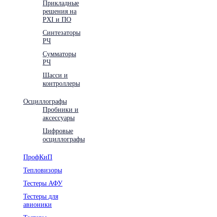
Прикладные
решения на
PXI и ПО
Синтезаторы
РЧ
Сумматоры
РЧ
Шасси и
контроллеры
Осциллографы
Пробники и
аксессуары
Цифровые
осциллографы
ПрофКиП
Тепловизоры
Тестеры АФУ
Тестеры для
авионики