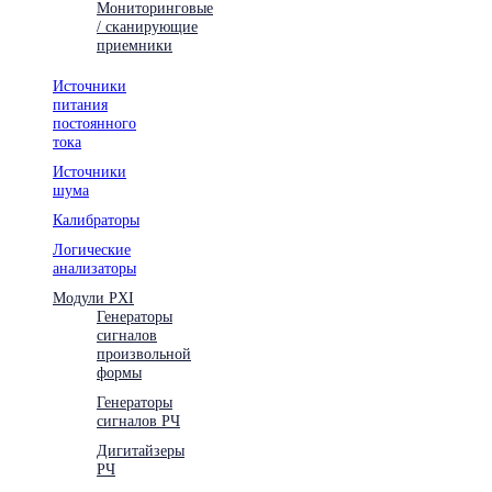
Мониторинговые
/ сканирующие
приемники
Источники
питания
постоянного
тока
Источники
шума
Калибраторы
Логические
анализаторы
Модули PXI
Генераторы
сигналов
произвольной
формы
Генераторы
сигналов РЧ
Дигитайзеры
РЧ