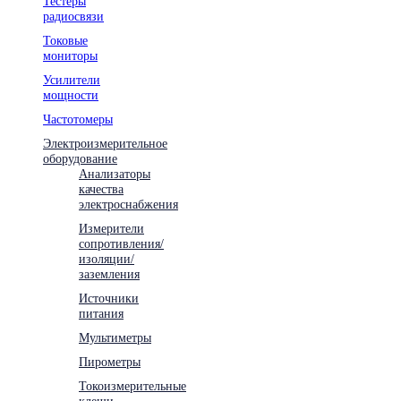
Тестеры
радиосвязи
Токовые
мониторы
Усилители
мощности
Частотомеры
Электроизмерительное
оборудование
Анализаторы
качества
электроснабжения
Измерители
сопротивления/
изоляции/
заземления
Источники
питания
Мультиметры
Пирометры
Токоизмерительные
клещи