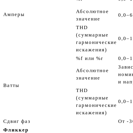
Абсолютное
Амперы
0,0–
значение
THD
(суммарные
0,0–
гармонические
искажения)
%f или %r
0,0–
Завис
Абсолютное
номи
значение
и на
Ватты
THD
(суммарные
0,0–
гармонические
искажения)
Сдвиг фаз
От -3
Фликкер