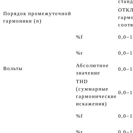
стан
ОТКЛ,
Порядок промежуточной
гарм
гармоники (n)
соотв
%f
0,0–
%r
0,0–
Абсолютное
Вольты
0,0–
значение
THD
(суммарные
0,0–
гармонические
искажения)
%f
0,0–
%r
0,0–