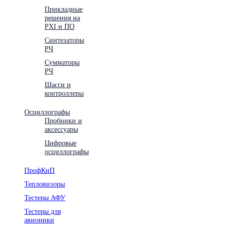
Прикладные
решения на
PXI и ПО
Синтезаторы
РЧ
Сумматоры
РЧ
Шасси и
контроллеры
Осциллографы
Пробники и
аксессуары
Цифровые
осциллографы
ПрофКиП
Тепловизоры
Тестеры АФУ
Тестеры для
авионики