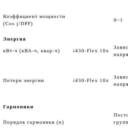
Коэффициент мощности
0–1
(Cos j/DPF)
Энергия
Завис
кВт-ч (кВА-ч, квар-ч)
i430-Flex 10x
напр
Завис
Потери энергии
i430-Flex 10x
напр
Гармоники
Посто
Порядок гармоники (n)
групп