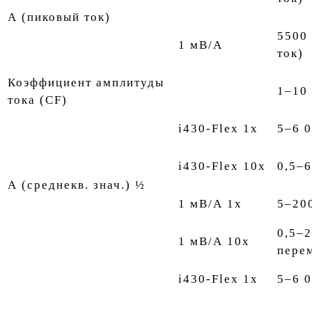
А (пиковый ток)
5500
1 мВ/А
ток)
Коэффициент амплитуды
1–10
тока (CF)
i430-Flex 1x
5–6 
i430-Flex 10x
0,5–
А (среднекв. знач.) ½
1 мВ/А 1x
5–20
0,5–2
1 мВ/А 10x
пере
i430-Flex 1x
5–6 