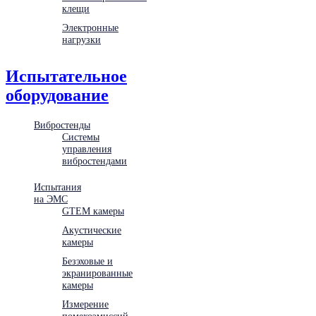
клещи
Электронные
нагрузки
Испытательное
оборудование
Вибростенды
Системы
управления
вибростендами
Испытания
на ЭМС
GTEM камеры
Акустические
камеры
Безэховые и
экранированные
камеры
Измерение
помехоэмиссий