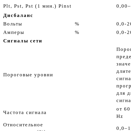
Plt, Pst, Pst (1 мин.) Pinst
0,00–
Дисбаланс
Вольты
%
0,0-2
Амперы
%
0,0-2
Сигналы сети
Поро
пред
значе
длит
Пороговые уровни
сигн
прог
для д
сигн
от 60
Частота сигнала
Hz
Относительное
0,0–