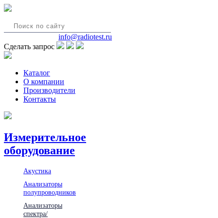
8(495)580-85-38
info@radiotest.ru
Сделать запрос
Каталог
О компании
Производители
Контакты
Измерительное
оборудование
Акустика
Анализаторы
полупроводников
Анализаторы
спектра/