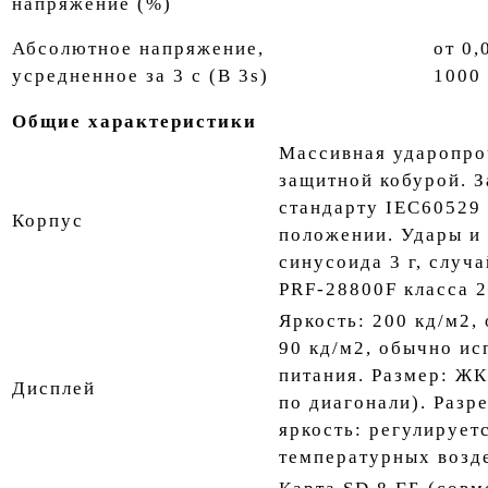
напряжение (%)
Абсолютное напряжение,
от 0,
усредненное за 3 с (В 3s)
1000
Общие характеристики
Массивная ударопро
защитной кобурой. З
стандарту IEC60529
Корпус
положении. Удары и 
синусоида 3 г, случ
PRF-28800F класса 2
Яркость: 200 кд/м2,
90 кд/м2, обычно ис
питания. Размер: ЖК
Дисплей
по диагонали). Разр
яркость: регулирует
температурных возд