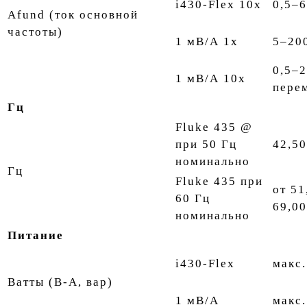
i430-Flex 10x
0,5–
Afund (ток основной
частоты)
1 мВ/А 1x
5–20
0,5–2
1 мВ/А 10x
пере
Гц
Fluke 435 @
при 50 Гц
42,5
номинально
Гц
Fluke 435 при
от 51
60 Гц
69,00
номинально
Питание
i430-Flex
макс.
Ватты (В-А, вар)
1 мВ/А
макс