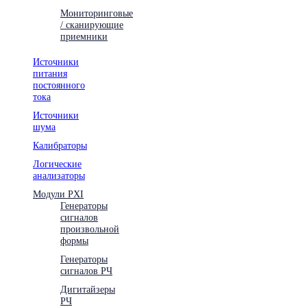
Мониторинговые
/ сканирующие
приемники
Источники
питания
постоянного
тока
Источники
шума
Калибраторы
Логические
анализаторы
Модули PXI
Генераторы
сигналов
произвольной
формы
Генераторы
сигналов РЧ
Дигитайзеры
РЧ