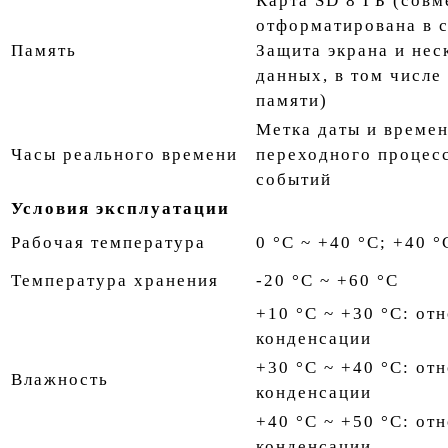
Карта SD 8 ГБ (совм
отформатирована в с
Память
Защита экрана и нес
данных, в том числе
памяти)
Метка даты и време
Часы реального времени
переходного процесс
событий
Условия эксплуатации
Рабочая температура
0 °C ~ +40 °C; +40 
Температура хранения
-20 °C ~ +60 °C
+10 °C ~ +30 °C: от
конденсации
+30 °C ~ +40 °C: от
Влажность
конденсации
+40 °C ~ +50 °C: от
конденсации