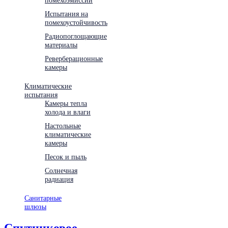
Испытания на
помехоустойчивость
Радиопоглощающие
материалы
Реверберационные
камеры
Климатические
испытания
Камеры тепла
холода и влаги
Настольные
климатические
камеры
Песок и пыль
Солнечная
радиация
Санитарные
шлюзы
Спутниковое