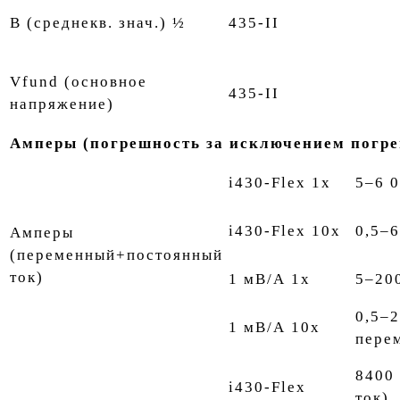
В (среднекв. знач.) ½
435-II
Vfund (основное
435-II
напряжение)
Амперы (погрешность за исключением погр
i430-Flex 1x
5–6 
i430-Flex 10x
0,5–
Амперы
(переменный+постоянный
ток)
1 мВ/А 1x
5–20
0,5–2
1 мВ/А 10x
пере
8400
i430-Flex
ток)