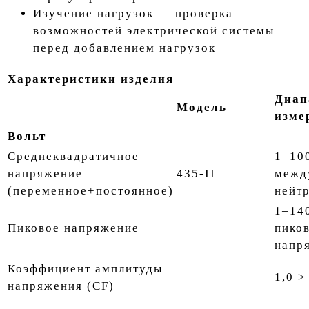
Изучение нагрузок
— проверка
возможностей электрической системы
перед добавлением нагрузок
Характеристики изделия
Диап
Модель
изме
Вольт
Среднеквадратичное
1–10
напряжение
435-II
межд
(переменное+постоянное)
нейт
1–14
Пиковое напряжение
пико
напр
Коэффициент амплитуды
1,0 >
напряжения (CF)