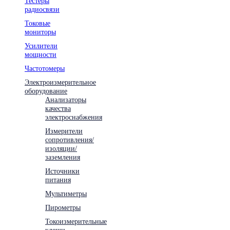
Тестеры
радиосвязи
Токовые
мониторы
Усилители
мощности
Частотомеры
Электроизмерительное
оборудование
Анализаторы
качества
электроснабжения
Измерители
сопротивления/
изоляции/
заземления
Источники
питания
Мультиметры
Пирометры
Токоизмерительные
клещи