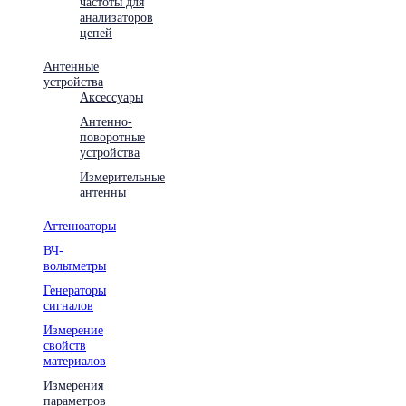
частоты для
анализаторов
цепей
Антенные
устройства
Аксессуары
Антенно-
поворотные
устройства
Измерительные
антенны
Аттенюаторы
ВЧ-
вольтметры
Генераторы
сигналов
Измерение
свойств
материалов
Измерения
параметров