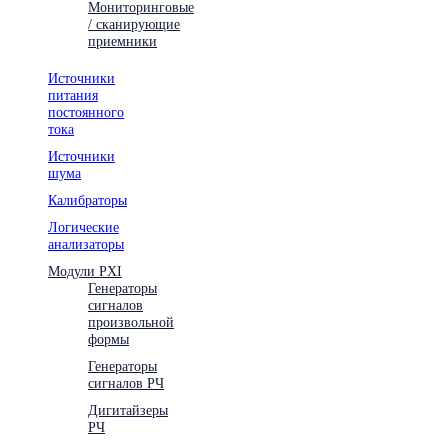
Мониторинговые
/ сканирующие
приемники
Источники
питания
постоянного
тока
Источники
шума
Калибраторы
Логические
анализаторы
Модули PXI
Генераторы
сигналов
произвольной
формы
Генераторы
сигналов РЧ
Дигитайзеры
РЧ