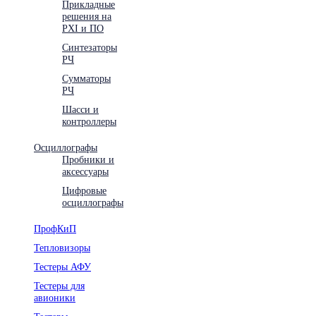
Прикладные
решения на
PXI и ПО
Синтезаторы
РЧ
Сумматоры
РЧ
Шасси и
контроллеры
Осциллографы
Пробники и
аксессуары
Цифровые
осциллографы
ПрофКиП
Тепловизоры
Тестеры АФУ
Тестеры для
авионики