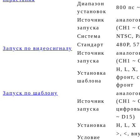
Диапазон
800 пс ~
установок
Источник
аналого
запуска
(CH1 ~ 
Система
NTSC, 
Стандарт
480P, 5
Запуск по видеосигналу
Источник
аналого
запуска
(CH1 ~ 
H, L, X
Установка
фронт, 
шаблона
фронт
Запуск по шаблону
аналого
Источник
(CH1 ~ 
запуска
цифровы
~ D15)
Установка
H, L, X
>, <, вн
Условие