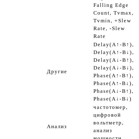
Falling Edge
Count, Tvmax,
Tvmin, +Slew
Rate, -Slew
Rate
Delay(A↑-B↑),
Delay(A↑-B↓),
Delay(A↓-B↑),
Delay(A↓-B↓),
Другие
Phase(A↑-B↑),
Phase(A↑-B↓),
Phase(A↓-B↑),
Phase(A↓-B↓)
частотомер,
цифровой
вольтметр,
Анализ
анализ
мощности,