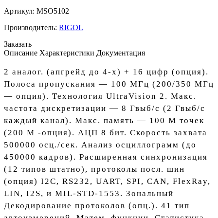
Артикул:
MSO5102
Производитель:
RIGOL
Заказать
Описание
Характеристики
Документация
2 аналог. (апгрейд до 4-х) + 16 цифр (опция).
Полоса пропускания — 100 МГц (200/350 МГц
— опция). Технология UltraVision 2. Макс.
частота дискретизации — 8 Гвыб/с (2 Гвыб/с
каждый канал). Макс. память — 100 М точек
(200 М -опция). АЦП 8 бит. Скорость захвата
500000 осц./сек. Анализ осциллограмм (до
450000 кадров). Расширенная синхронизация
(12 типов штатно), протоколы посл. шин
(опция) I2C, RS232, UART, SPI, CAN, FlexRay,
LIN, I2S, и MIL-STD-1553. Зональный
Декодирование протоколов (опц.). 41 тип
автоизмерений. Матем. функции. Статистика.