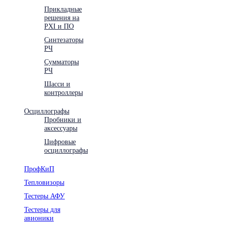
Прикладные
решения на
PXI и ПО
Синтезаторы
РЧ
Сумматоры
РЧ
Шасси и
контроллеры
Осциллографы
Пробники и
аксессуары
Цифровые
осциллографы
ПрофКиП
Тепловизоры
Тестеры АФУ
Тестеры для
авионики