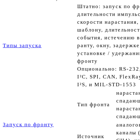
Штатно: запуск по фр
длительности импульс
скорости нарастания,
шаблону, длительнос
события, истечению 
Типы запуска
ранту, окну, задержке
установке / удержани
фронту
Опционально: RS-232
I²C, SPI, CAN, FlexRa
I²S, и MIL-STD-1553
нараста
спадаю
Тип фронта
нараст
спадаю
Запуск по фронту
аналого
каналы 
Источник