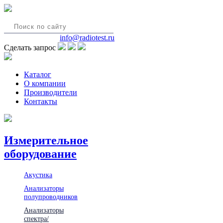
8(495)580-85-38
info@radiotest.ru
Сделать запрос
Каталог
О компании
Производители
Контакты
Измерительное
оборудование
Акустика
Анализаторы
полупроводников
Анализаторы
спектра/