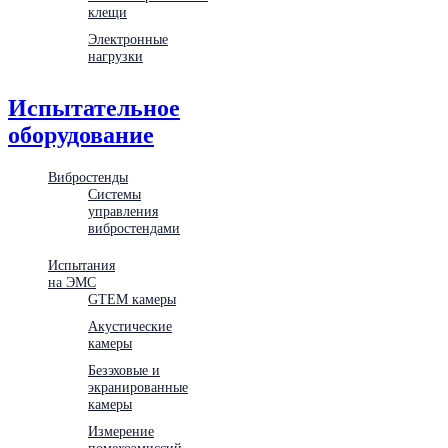
клещи
Электронные
нагрузки
Испытательное
оборудование
Вибростенды
Системы
управления
вибростендами
Испытания
на ЭМС
GTEM камеры
Акустические
камеры
Безэховые и
экранированные
камеры
Измерение
помехоэмиссий