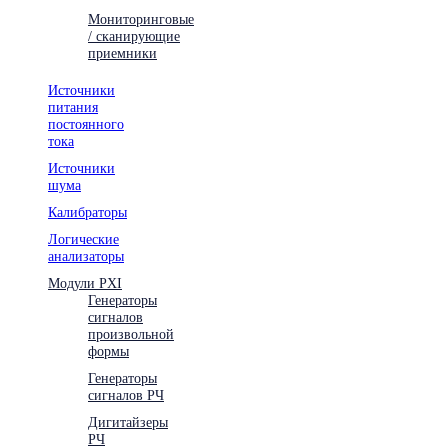
Мониторинговые
/ сканирующие
приемники
Источники
питания
постоянного
тока
Источники
шума
Калибраторы
Логические
анализаторы
Модули PXI
Генераторы
сигналов
произвольной
формы
Генераторы
сигналов РЧ
Дигитайзеры
РЧ