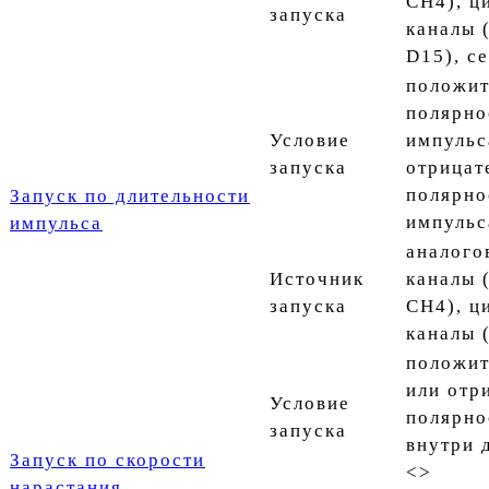
CH4), ц
запуска
каналы 
D15), се
положит
полярно
Условие
импульса
запуска
отрицат
полярно
Запуск по длительности
импульса
импульса
аналого
Источник
каналы 
запуска
CH4), ц
каналы 
положит
или отр
Условие
полярнос
запуска
внутри 
Запуск по скорости
<>
нарастания