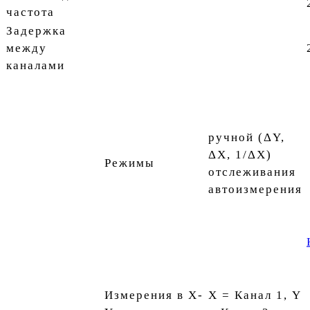
частота
Задержка
между
каналами
ручной (ΔY,
ΔX, 1/ΔX)
Режимы
отслеживания
автоизмерения
Измерения в X-
X = Канал 1, Y