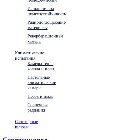
Испытания на
помехоустойчивость
Радиопоглощающие
материалы
Реверберационные
камеры
Климатические
испытания
Камеры тепла
холода и влаги
Настольные
климатические
камеры
Песок и пыль
Солнечная
радиация
Санитарные
шлюзы
Спутниковое