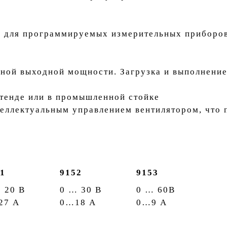
ы для программируемых измерительных приборов
ной выходной мощности. Загрузка и выполнение
тенде или в промышленной стойке
еллектуальным управлением вентилятором, что 
1
9152
9153
 20 В
0 … 30 В
0 … 60В
27 A
0…18 A
0…9 A