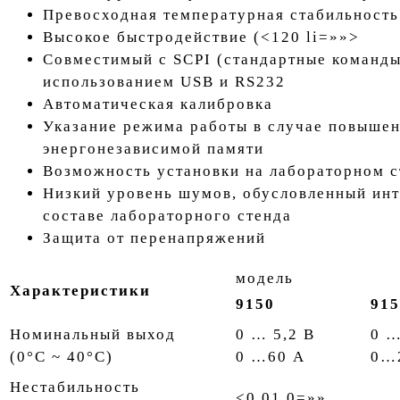
Превосходная температурная стабильность
Высокое быстродействие (<120 li=»»>
Совместимый с SCPI (стандартные команд
использованием USB и RS232
Автоматическая калибровка
Указание режима работы в случае повышен
энергонезависимой памяти
Возможность установки на лабораторном с
Низкий уровень шумов, обусловленный инт
составе лабораторного стенда
Защита от перенапряжений
модель
Характеристики
9150
915
Номинальный выход
0 … 5,2 В
0 …
(0°C ~ 40°C)
0 …60 A
0…
Нестабильность
<0,01 0=»»