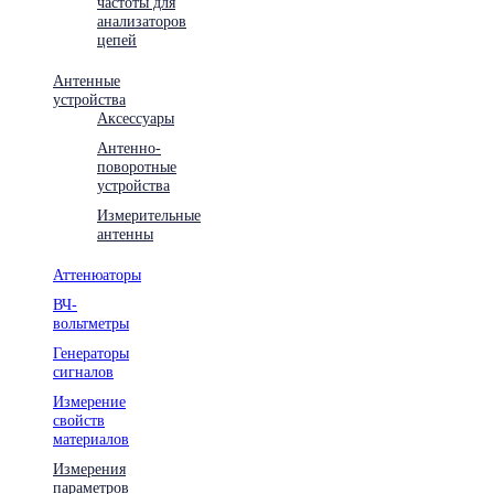
частоты для
анализаторов
цепей
Антенные
устройства
Аксессуары
Антенно-
поворотные
устройства
Измерительные
антенны
Аттенюаторы
ВЧ-
вольтметры
Генераторы
сигналов
Измерение
свойств
материалов
Измерения
параметров