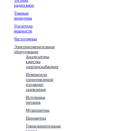
Тестеры
радиосвязи
Токовые
мониторы
Усилители
мощности
Частотомеры
Электроизмерительное
оборудование
Анализаторы
качества
электроснабжения
Измерители
сопротивления/
изоляции/
заземления
Источники
питания
Мультиметры
Пирометры
Токоизмерительные
клещи