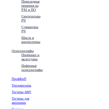
Прикладные
решения на
PXI и ПО
Синтезаторы
РЧ
Сумматоры
РЧ
Шасси и
контроллеры
Осциллографы
Пробники и
аксессуары
Цифровые
осциллографы
ПрофКиП
Тепловизоры
Тестеры АФУ
Тестеры для
авионики