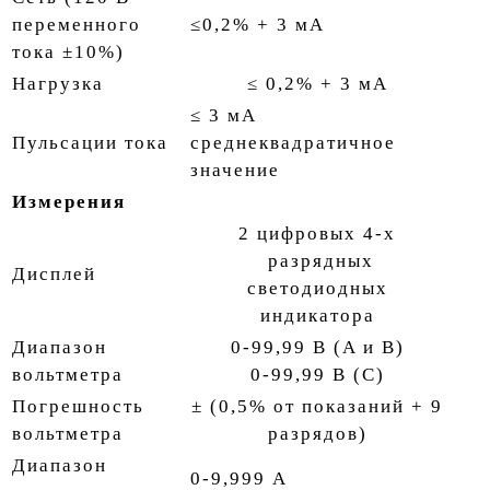
переменного
≤0,2% + 3 мА
тока ±10%)
Нагрузка
≤ 0,2% + 3 мА
≤ 3 мА
Пульсации тока
среднеквадратичное
значение
Измерения
2 цифровых 4-х
разрядных
Дисплей
светодиодных
индикатора
Диапазон
0-99,99 В (A и B)
вольтметра
0-99,99 В (C)
Погрешность
± (0,5% от показаний + 9
вольтметра
разрядов)
Диапазон
0-9,999 А