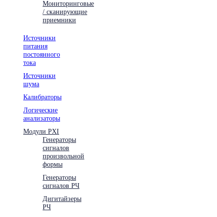
Мониторинговые
/ сканирующие
приемники
Источники
питания
постоянного
тока
Источники
шума
Калибраторы
Логические
анализаторы
Модули PXI
Генераторы
сигналов
произвольной
формы
Генераторы
сигналов РЧ
Дигитайзеры
РЧ