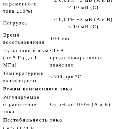
≤ 0,01% +3 мВ (A и B)
переменного
≤ 10 мВ (C)
тока ±10%)
≤ 0,01% +3 мВ (A и B)
Нагрузка
≤ 10 мВ (C)
Время
100 мкс
восстановления
Пульсации и шум
≤1мВ
(от 5 Гц до 1
среднеквадратичное
МГц)
значение
Температурный
≤300 ppm°C
коэффициент
Режим неизменного тока
Регулируемое
ограничение
От 5% до 100% (A и B)
тока
Нестабильность тока
Сеть (120 В