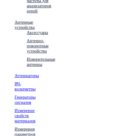
частоты для
анализаторов
цепей
Антенные
устройства
Аксессуары
Антенно-
поворотные
устройства
Измерительные
антенны
Аттенюаторы
ВЧ-
вольтметры
Генераторы
сигналов
Измерение
свойств
материалов
Измерения
параметров