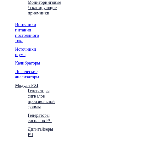
Мониторинговые
/ сканирующие
приемники
Источники
питания
постоянного
тока
Источники
шума
Калибраторы
Логические
анализаторы
Модули PXI
Генераторы
сигналов
произвольной
формы
Генераторы
сигналов РЧ
Дигитайзеры
РЧ