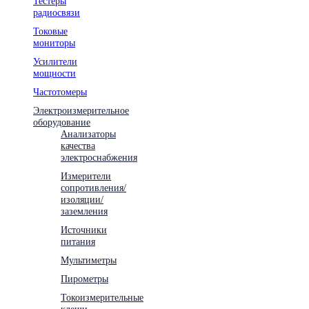
Тестеры
радиосвязи
Токовые
мониторы
Усилители
мощности
Частотомеры
Электроизмерительное
оборудование
Анализаторы
качества
электроснабжения
Измерители
сопротивления/
изоляции/
заземления
Источники
питания
Мультиметры
Пирометры
Токоизмерительные
клещи