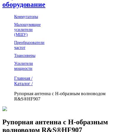
оборудование
Коммутаторы
Малошумящие
усилители
(МШУ)
Преобразователи
частот
Трансиверы
Усилители
мощности
Главная /
Каталог /
Рупорная антенна с Н-образным волноводом
R&S®HF907
Рупорная антенна с Н-образным
волноводом R&S®HF907