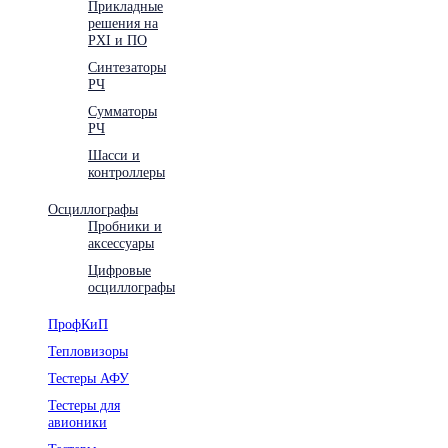
Прикладные
решения на
PXI и ПО
Синтезаторы
РЧ
Сумматоры
РЧ
Шасси и
контроллеры
Осциллографы
Пробники и
аксессуары
Цифровые
осциллографы
ПрофКиП
Тепловизоры
Тестеры АФУ
Тестеры для
авионики