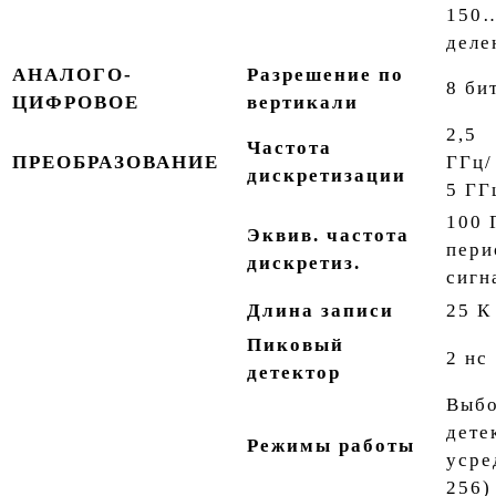
150…
деле
АНАЛОГО-
Разрешение по
8 би
ЦИФРОВОЕ
вертикали
2,5
Частота
ПРЕОБРАЗОВАНИЕ
ГГц/
дискретизации
5 ГГ
100 
Эквив. частота
пери
дискретиз.
сигн
Длина записи
25 К
Пиковый
2 нс
детектор
Выбо
дете
Режимы работы
усре
256)