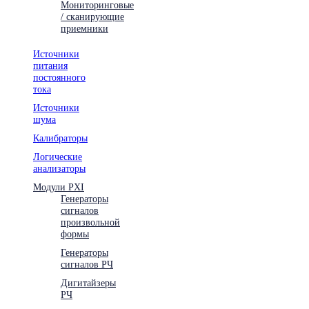
Мониторинговые
/ сканирующие
приемники
Источники
питания
постоянного
тока
Источники
шума
Калибраторы
Логические
анализаторы
Модули PXI
Генераторы
сигналов
произвольной
формы
Генераторы
сигналов РЧ
Дигитайзеры
РЧ