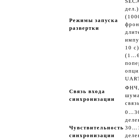
SECA
дел.
(100
Режимы запуска
фрон
развертки
длит
импу
10 с
(1…6
попе
опци
UAR
ФНЧ,
Связь входа
шума
синхронизации
связ
0…30
деле
Чувствительность
30…1
синхронизации
деле