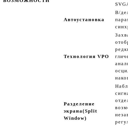
ВОЗМОЖНОСТИ
SVGA
В/дел
Автоустановка
пара
синх
Захв
отоб
редк
Технология VPO
глич
анал
осци
нако
Набл
сигн
отде
Разделение
возм
экрана
(Split
неза
Window)
регу