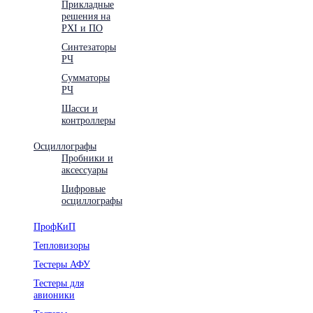
Прикладные
решения на
PXI и ПО
Синтезаторы
РЧ
Сумматоры
РЧ
Шасси и
контроллеры
Осциллографы
Пробники и
аксессуары
Цифровые
осциллографы
ПрофКиП
Тепловизоры
Тестеры АФУ
Тестеры для
авионики