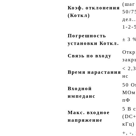
(шаг
Коэф. отклонения
50/7
(К
откл
)
дел…
1-2-
Погрешность
± 3 
установки К
откл
.
Откр
Связь по входу
закр
< 2,
Время нарастания
нс
50 О
Входной
МОм 
импеданс
пФ
5 В 
Макс. входное
(DC+
напряжение
кГц)
+, -