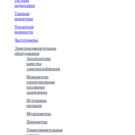
Тестеры
радиосвязи
Токовые
мониторы
Усилители
мощности
Частотомеры
Электроизмерительное
оборудование
Анализаторы
качества
электроснабжения
Измерители
сопротивления/
изоляции/
заземления
Источники
питания
Мультиметры
Пирометры
Токоизмерительные
клещи