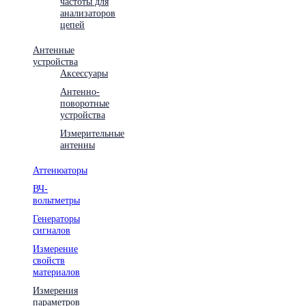
частоты для
анализаторов
цепей
Антенные
устройства
Аксессуары
Антенно-
поворотные
устройства
Измерительные
антенны
Аттенюаторы
ВЧ-
вольтметры
Генераторы
сигналов
Измерение
свойств
материалов
Измерения
параметров