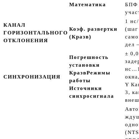
Математика
БПФ 
учас
1 нс
КАНАЛ
Коэф. развертки
(шаг
ГОРИЗОНТАЛЬНОГО
(К
разв
)
само
ОТКЛОНЕНИЯ
дел 
± 0,
Погрешность
заде
установки
нс…1
К
разв
Режимы
СИНХРОНИЗАЦИЯ
окна
работы
Y Ка
Источники
3, ка
синхросигнала
внеш
Авто
жду
одно
(NTS