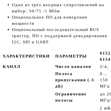
Одно из трѐх входных сопротивлений на
выбор: 50/75 /1 МОм
Опциональное ПО для измерения
мощности
Опциональный последовательный BUS
триггер, ПО с поддержкой декодирования
I2C, SPI и UART
6152
ХАРАКТЕРИСТИКИ
ПАРАМЕТРЫ
6154
КАНАЛ
Число каналов
2/4,
Полоса
0…
пропускания (-3
150
дБ)
МГц
Ограничение
до 2
полосы
МГц/
2 мВ