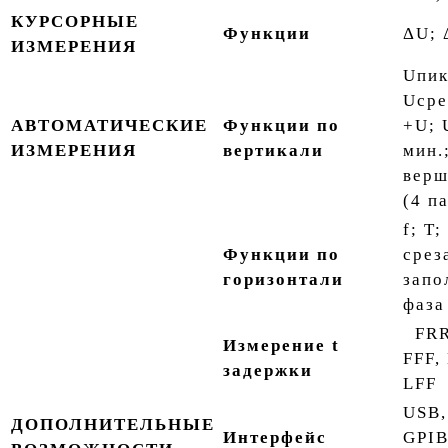
КУРСОРНЫЕ
Функции
ΔU; 
ИЗМЕРЕНИЯ
Uпик
Uсре
АВТОМАТИЧЕСКИЕ
Функции по
+U; 
ИЗМЕРЕНИЯ
вертикали
мин.
верш
(4 п
f; T;
Функции по
среза
горизонтали
запо
фаза
FRR,
Измерение t
FFF,
задержки
LFF
USB,
ДОПОЛНИТЕЛЬНЫЕ
Интерфейс
GPIB