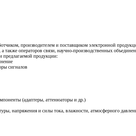
азработчиком, производителем и поставщиком электронной продук
 а также операторов связи, научно-производственных объедине
и предлагаемой продукции:
лнение
оры сигналов
мпоненты (адаптеры, аттенюаторы и др.)
уры, напряжения и силы тока, влажности, атмосферного давлени