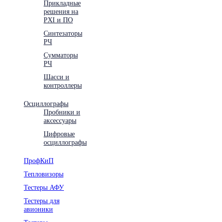
Прикладные
решения на
PXI и ПО
Синтезаторы
РЧ
Сумматоры
РЧ
Шасси и
контроллеры
Осциллографы
Пробники и
аксессуары
Цифровые
осциллографы
ПрофКиП
Тепловизоры
Тестеры АФУ
Тестеры для
авионики