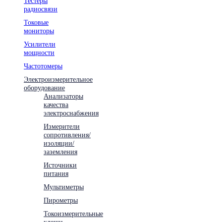
Тестеры
радиосвязи
Токовые
мониторы
Усилители
мощности
Частотомеры
Электроизмерительное
оборудование
Анализаторы
качества
электроснабжения
Измерители
сопротивления/
изоляции/
заземления
Источники
питания
Мультиметры
Пирометры
Токоизмерительные
клещи