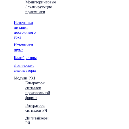
Мониторинговые
/ сканирующие
приемники
Источники
питания
постоянного
тока
Источники
шума
Калибраторы
Логические
анализаторы
Модули PXI
Генераторы
сигналов
произвольной
формы
Генераторы
сигналов РЧ
Дигитайзеры
РЧ