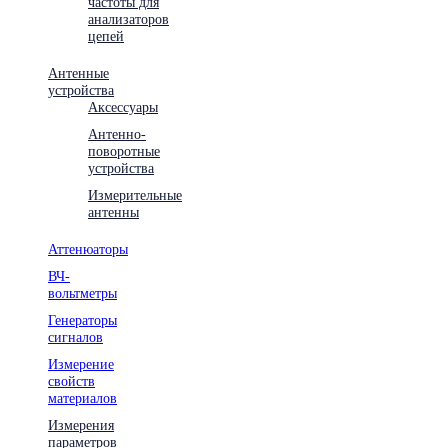
частоты для
анализаторов
цепей
Антенные
устройства
Аксессуары
Антенно-
поворотные
устройства
Измерительные
антенны
Аттенюаторы
ВЧ-
вольтметры
Генераторы
сигналов
Измерение
свойств
материалов
Измерения
параметров